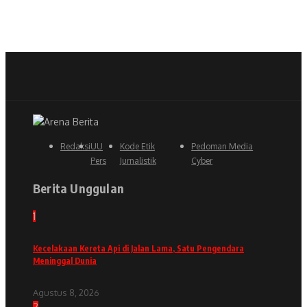
Redaksi
UU
Kode Etik
Pedoman Media
Pers
Jurnalistik
Cyber
Berita Unggulan
1
Kecelakaan Kereta Api di Jalan Lama, Satu Pengendara
Meninggal Dunia
Agustus 8, 2026
2