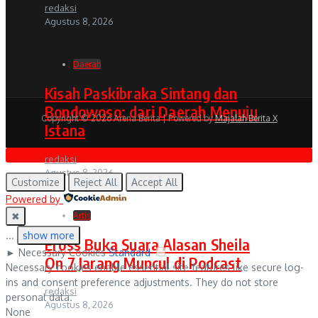
redaksi
Agustus 8, 2026
Daerah
Kisah Paskibraka Sintang dan
Bondowoso: dari Daerah Menuju
Copyright © 2026 Arena Berita | Powered by
Majalah Berita X
Istana
redaksi
Agustus 8, 2026
Customize
Reject All
Accept All
Powered by
✖
Artis
...
show more
Eross Buka Suara Alasan Sheila
►
Necessary Cookies
Standard
On 7 Jarang Muncul di Podcast
Necessary cookies enable essential site features like secure log-
ins and consent preference adjustments. They do not store
redaksi
personal data.
Agustus 8, 2026
None