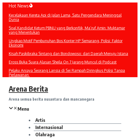
Lewati
Hot News
ke
Kecelakaan Kereta Api di Jalan Lama, Satu Pengendara Meninggal
konten
Dunia
Soal Kandidat Ketum PBNU yang Berkonflik, Ma’ruf Amin: Muktamar
yang Menentukan
Ungkap Motif Pembunuhan Bos Konter HP Semarang, Polisi: Faktor
Ekonomi
Kisah Paskibraka Sintang dan Bondowoso: dari Daerah Menuju Istana
Eross Buka Suara Alasan Sheila On 7 Jarang Muncul di Podcast
Pelaku Aniaya Seorang Lansia di Sei Rampah Diringkus Polisi Tanpa
Perlawanan
Arena Berita
Arena semua berita nusantara dan mancanegara
Menu
Artis
Internasional
Olahraga