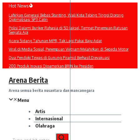
Lewati
Hot News
ke
Lahirkan Generasi Bebas Stunting, Wali Kota Tebing Tinggi Dorong
konten
Optimalisasi SP3 Catin
Polisi Dalami Bunker Rahasia di SD Jaksel, Tempat Penemuan Ratusan
Senjata Api
Acara Sidang Tahunan MPR, Tak Lagi Pakai Baju Adat
Viral di Media Sosial, Perempuan Vietnam Melahirkan di Sepeda Motor
Dua Pendaki Tewas di Gunung Piramid Berhasil Dievakuasi
200 Produk Inovasi Dipamerkan BRIN ke Presiden
Arena Berita
Arena semua berita nusantara dan mancanegara
Menu
Artis
Internasional
Olahraga
Pencarian