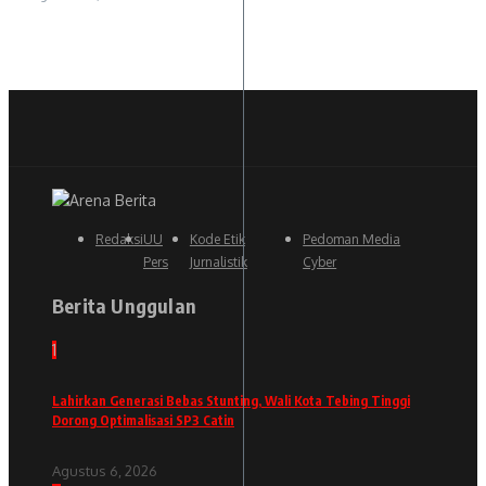
Redaksi
UU
Kode Etik
Pedoman Media
Pers
Jurnalistik
Cyber
Berita Unggulan
1
Lahirkan Generasi Bebas Stunting, Wali Kota Tebing Tinggi
Dorong Optimalisasi SP3 Catin
Agustus 6, 2026