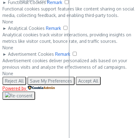
Agustus 9, 2026
►
Functional Cookies
Remark
Functional cookies support features like content sharing on social
media, collecting feedback, and enabling third-party tools.
None
►
Analytical Cookies
Remark
Analytical cookies track visitor interactions, providing insights on
metrics like visitor count, bounce rate, and traffic sources.
None
►
Advertisement Cookies
Remark
Advertisement cookies deliver personalized ads based on your
previous visits and analyze the effectiveness of ad campaigns.
None
Reject All
Save My Preferences
Accept All
Powered by