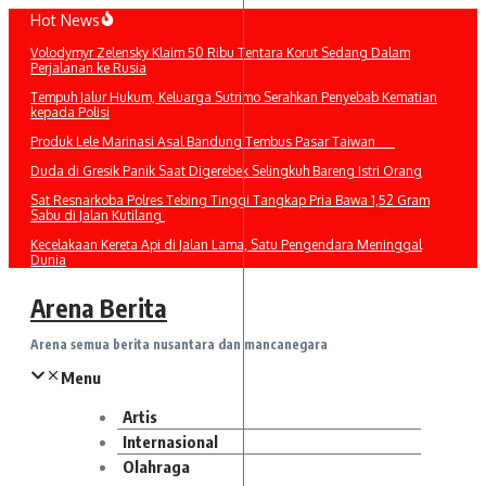
Lewati
Hot News
ke
Volodymyr Zelensky Klaim 50 Ribu Tentara Korut Sedang Dalam
konten
Perjalanan ke Rusia
Tempuh Jalur Hukum, Keluarga Sutrimo Serahkan Penyebab Kematian
kepada Polisi
Produk Lele Marinasi Asal Bandung Tembus Pasar Taiwan
Duda di Gresik Panik Saat Digerebek Selingkuh Bareng Istri Orang
Sat Resnarkoba Polres Tebing Tinggi Tangkap Pria Bawa 1,52 Gram
Sabu di Jalan Kutilang
Kecelakaan Kereta Api di Jalan Lama, Satu Pengendara Meninggal
Dunia
Arena Berita
Arena semua berita nusantara dan mancanegara
Menu
Artis
Internasional
Olahraga