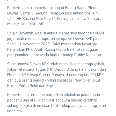
Pemeriksaan akan berlangsung di Ruang Rapat Pleno
Dewas, Lantai 3 Gedung Pusat Edukasi Antikorupsi KPK,
Jalan HR Rasuna Said Kav. C1, Kuningan, Jakarta Selatan,
mulai pukul 10.00 WIB.
Selain Boyamin, Koalisi Aktivis Mahasiswa Indonesia (KAMI)
juga telah membuat laporan serupa ke Dewas KPK pada
Senin, 17 November 2025. KAMI melaporkan Kasatgas
Penyidikan KPK, AKBP Rossa Purbo Bekti, atas dugaan
penghambatan proses hukum terhadap Bobby Nasution.
Sebelumnya, Dewas KPK telah memeriksa beberapa pihak,
yakni Pelaksana Tugas (Plt) Deputi Bidang Penindakan dan
Eksekusi KPK Asep Guntur Rahayu, dua orang tim JPU KPK,
dan dua orang penyidik yakni Kasatgas Penyidikan AKBP
Rossa Purbo Bekti dan Boy.
Pemeriksaan terhadap para pihak dilakukan pada tahap
pendahuluan atau klarifikasi, sebelum masuk ke tahap
sidang etik jika ditemukan bukti cukup adanya pelanggaran
kode etik.