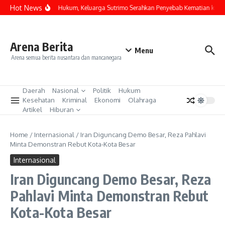
Lewati ke konten
Hot News
Tempuh Jalur Hukum, Keluarga Sutrimo Serahkan Penyebab Kematian kepada
Arena Berita
Menu
Arena semua berita nusantara dan mancanegara
Daerah
Nasional
Politik
Hukum
Kesehatan
Kriminal
Ekonomi
Olahraga
Artikel
Hiburan
Home
/
Internasional
/
Iran Diguncang Demo Besar, Reza Pahlavi
Minta Demonstran Rebut Kota-Kota Besar
Internasional
Iran Diguncang Demo Besar, Reza
Pahlavi Minta Demonstran Rebut
Kota-Kota Besar