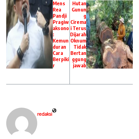
Mens
Hutan
Rea
Gunun
Pandji
g
Pragiw
Cirema
aksono
i Terus
:
Dijarah
Kemun
Oknum
duran
Tidak
Cara
Bertan
Berpiki
ggung
r
jawab
redaksi