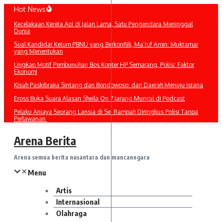
Lewati
Hot News
ke
Kecelakaan Kereta Api di Jalan Lama, Satu Pengendara Meninggal
konten
Dunia
Soal Kandidat Ketum PBNU yang Berkonflik, Ma’ruf Amin: Muktamar
yang Menentukan
Ungkap Motif Pembunuhan Bos Konter HP Semarang, Polisi: Faktor
Ekonomi
Kisah Paskibraka Sintang dan Bondowoso: dari Daerah Menuju Istana
Eross Buka Suara Alasan Sheila On 7 Jarang Muncul di Podcast
Pelaku Aniaya Seorang Lansia di Sei Rampah Diringkus Polisi Tanpa
Perlawanan
Arena Berita
Arena semua berita nusantara dan mancanegara
Menu
Artis
Internasional
Olahraga