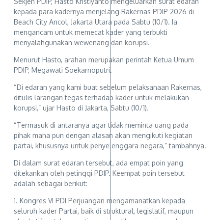
Sekjen PDIP, Hasto Kristiyanto mengeluarkan surat edaran
kepada para kadernya menjelang Rakernas PDIP 2026 di
Beach City Ancol, Jakarta Utara pada Sabtu (10/1). Ia
mengancam untuk memecat kader yang terbukti
menyalahgunakan wewenang dan korupsi.
Menurut Hasto, arahan merupakan perintah Ketua Umum
PDIP, Megawati Soekarnoputri.
“Di edaran yang kami buat sebelum pelaksanaan Rakernas,
ditulis larangan tegas terhadap kader untuk melakukan
korupsi,” ujar Hasto di Jakarta, Sabtu (10/1).
“Termasuk di antaranya agar tidak meminta uang pada
pihak mana pun dengan alasan akan mengikuti kegiatan
partai, khususnya untuk penyelenggara negara,” tambahnya.
Di dalam surat edaran tersebut, ada empat poin yang
ditekankan oleh petinggi PDIP. Keempat poin tersebut
adalah sebagai berikut:
1. Kongres VI PDI Perjuangan mengamanatkan kepada
seluruh kader Partai, baik di struktural, legislatif, maupun