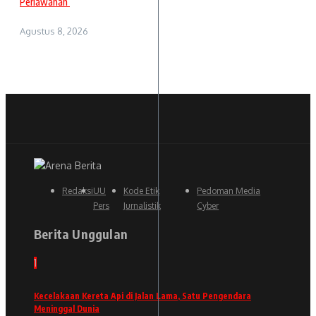
Perlawanan
Agustus 8, 2026
Redaksi
UU
Kode Etik
Pedoman Media
Pers
Jurnalistik
Cyber
Berita Unggulan
1
Kecelakaan Kereta Api di Jalan Lama, Satu Pengendara
Meninggal Dunia