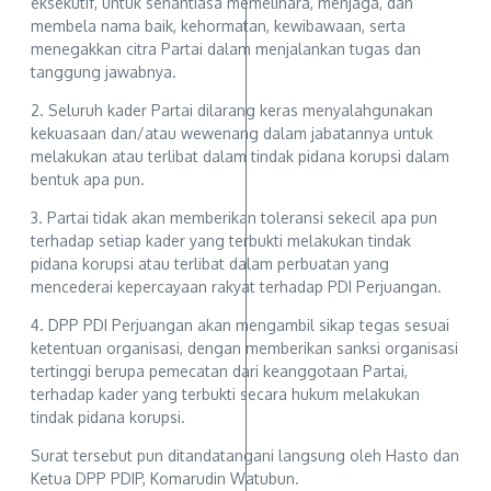
eksekutif, untuk senantiasa memelihara, menjaga, dan
membela nama baik, kehormatan, kewibawaan, serta
menegakkan citra Partai dalam menjalankan tugas dan
tanggung jawabnya.
2. Seluruh kader Partai dilarang keras menyalahgunakan
kekuasaan dan/atau wewenang dalam jabatannya untuk
melakukan atau terlibat dalam tindak pidana korupsi dalam
bentuk apa pun.
3. Partai tidak akan memberikan toleransi sekecil apa pun
terhadap setiap kader yang terbukti melakukan tindak
pidana korupsi atau terlibat dalam perbuatan yang
mencederai kepercayaan rakyat terhadap PDI Perjuangan.
4. DPP PDI Perjuangan akan mengambil sikap tegas sesuai
ketentuan organisasi, dengan memberikan sanksi organisasi
tertinggi berupa pemecatan dari keanggotaan Partai,
terhadap kader yang terbukti secara hukum melakukan
tindak pidana korupsi.
Surat tersebut pun ditandatangani langsung oleh Hasto dan
Ketua DPP PDIP, Komarudin Watubun.