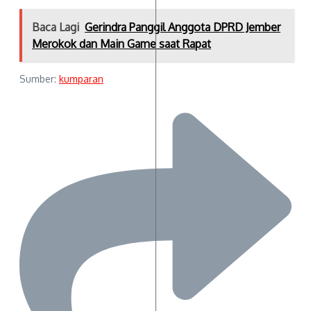
Baca Lagi
Gerindra Panggil Anggota DPRD Jember
Merokok dan Main Game saat Rapat
Sumber:
kumparan