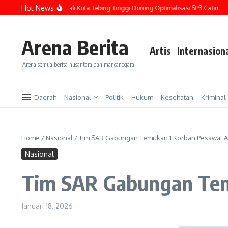
Lewati ke konten
Hot News
 Bebas Stunting, Wali Kota Tebing Tinggi Dorong Optimalisasi SP3 Catin
Polis
Arena Berita
Artis
Internasion
Arena semua berita nusantara dan mancanegara
Daerah
Nasional
Politik
Hukum
Kesehatan
Kriminal
Home
/
Nasional
/
Tim SAR Gabungan Temukan 1 Korban Pesawat A
Nasional
Tim SAR Gabungan Tem
Januari 18, 2026