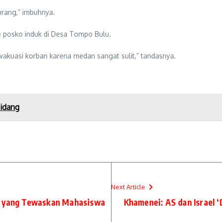
urang,” imbuhnya.
e posko induk di Desa Tompo Bulu.
evakuasi korban karena medan sangat sulit,” tandasnya.
Sidang
Next Article
n yang Tewaskan Mahasiswa
Khamenei: AS dan Israel 