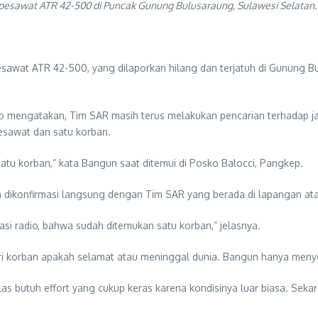
ai pesawat ATR 42-500 di Puncak Gunung Bulusaraung, Sulawesi Selata
awat ATR 42-500, yang dilaporkan hilang dan terjatuh di Gunung B
engatakan, Tim SAR masih terus melakukan pencarian terhadap ja
esawat dan satu korban.
tu korban,” kata Bangun saat ditemui di Posko Balocci, Pangkep.
ah dikonfirmasi langsung dengan Tim SAR yang berada di lapangan a
si radio, bahwa sudah ditemukan satu korban,” jelasnya.
i korban apakah selamat atau meninggal dunia. Bangun hanya menye
las butuh effort yang cukup keras karena kondisinya luar biasa. Sek