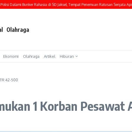
i Dalami Bunker Rahasia di SD Jaksel, Tempat Penemuan Ratusan Senjata Api
Ac
al
Olahraga
Ekonomi
Olahraga
Artikel
Hiburan
TR 42-500
ukan 1 Korban Pesawat 