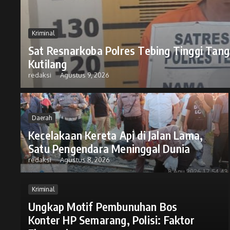
Kriminal
Sat Resnarkoba Polres Tebing Tinggi Tang
Kutilang
redaksi
Agustus 9, 2026
Daerah
Kecelakaan Kereta Api di Jalan Lama,
Satu Pengendara Meninggal Dunia
redaksi
Agustus 8, 2026
Kriminal
Ungkap Motif Pembunuhan Bos
Konter HP Semarang, Polisi: Faktor