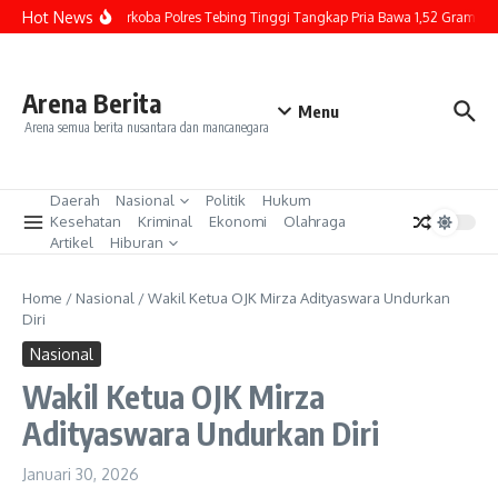
Lewati ke konten
Hot News
Sat Resnarkoba Polres Tebing Tinggi Tangkap Pria Bawa 1,52 Gram Sabu 
Arena Berita
Menu
Arena semua berita nusantara dan mancanegara
Daerah
Nasional
Politik
Hukum
Kesehatan
Kriminal
Ekonomi
Olahraga
Artikel
Hiburan
Home
/
Nasional
/
Wakil Ketua OJK Mirza Adityaswara Undurkan
Diri
Nasional
Wakil Ketua OJK Mirza
Adityaswara Undurkan Diri
Januari 30, 2026