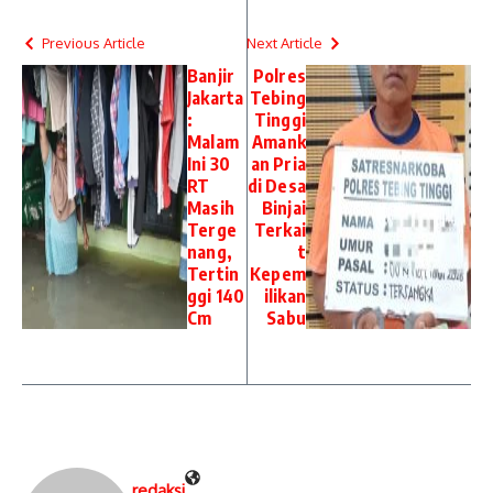
Previous Article
Next Article
Banjir
Polres
Jakarta
Tebing
:
Tinggi
Malam
Amank
Ini 30
an Pria
RT
di Desa
Masih
Binjai
Terge
Terkai
nang,
t
Tertin
Kepem
ggi 140
ilikan
Cm
Sabu
redaksi