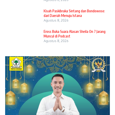
Kisah Paskibraka Sintang dan Bondowoso:
dari Daerah Menuju Istana
Agustus 8, 2026
Eross Buka Suara Alasan Sheila On 7 Jarang
Muncul di Podcast
Agustus 8, 2026