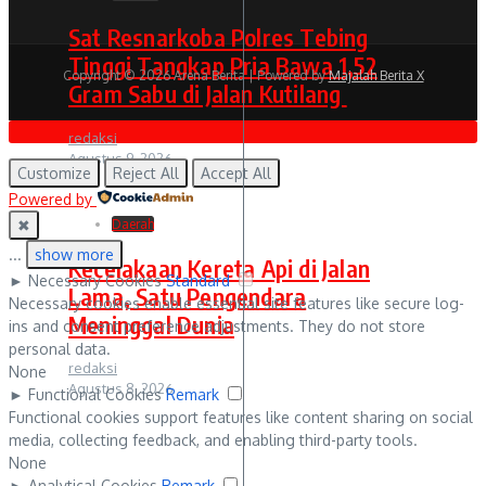
Sat Resnarkoba Polres Tebing
Tinggi Tangkap Pria Bawa 1,52
Copyright © 2026 Arena Berita | Powered by
Majalah Berita X
Gram Sabu di Jalan Kutilang
redaksi
Agustus 9, 2026
Customize
Reject All
Accept All
Powered by
✖
Daerah
...
show more
Kecelakaan Kereta Api di Jalan
►
Necessary Cookies
Standard
Lama, Satu Pengendara
Necessary cookies enable essential site features like secure log-
Meninggal Dunia
ins and consent preference adjustments. They do not store
personal data.
redaksi
None
Agustus 8, 2026
►
Functional Cookies
Remark
Functional cookies support features like content sharing on social
media, collecting feedback, and enabling third-party tools.
None
►
Analytical Cookies
Remark