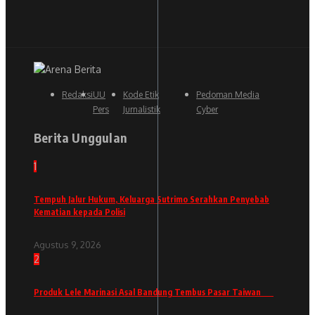
Redaksi
UU
Kode Etik
Pedoman Media
Pers
Jurnalistik
Cyber
Berita Unggulan
1
Tempuh Jalur Hukum, Keluarga Sutrimo Serahkan Penyebab
Kematian kepada Polisi
Agustus 9, 2026
2
Produk Lele Marinasi Asal Bandung Tembus Pasar Taiwan