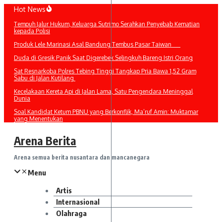
Lewati
Hot News
ke
Tempuh Jalur Hukum, Keluarga Sutrimo Serahkan Penyebab Kematian
konten
kepada Polisi
Produk Lele Marinasi Asal Bandung Tembus Pasar Taiwan
Duda di Gresik Panik Saat Digerebek Selingkuh Bareng Istri Orang
Sat Resnarkoba Polres Tebing Tinggi Tangkap Pria Bawa 1,52 Gram
Sabu di Jalan Kutilang
Kecelakaan Kereta Api di Jalan Lama, Satu Pengendara Meninggal
Dunia
Soal Kandidat Ketum PBNU yang Berkonflik, Ma’ruf Amin: Muktamar
yang Menentukan
Arena Berita
Arena semua berita nusantara dan mancanegara
Menu
Artis
Internasional
Olahraga