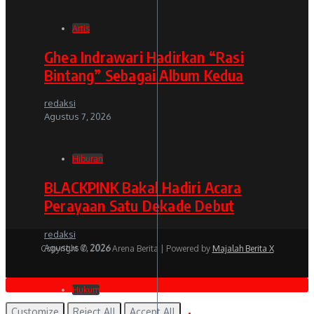
Artis
Ghea Indrawari Hadirkan “Rasi
Bintang” Sebagai Album Kedua
redaksi
Agustus 7, 2026
Hiburan
BLACKPINK Bakal Hadiri Acara
Perayaan Satu Dekade Debut
redaksi
Agustus 7, 2026
Copyright © 2026 Arena Berita | Powered by
Majalah Berita X
Hukum
Customize
Reject All
Accept All