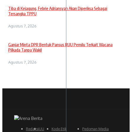
Tiba di Kejagung, Febrie Adriansyah Akan Diperiksa Sebagai
Tersangka TPPU
Agustus 7, 2026
Ganjar Minta DPR Bentuk Pansus RUU Pemilu Terkait Wacana
Pilkada Tanpa Wakil
Agustus 7, 2026
Redaksi
UU
Kode Etik
Pedoman Media