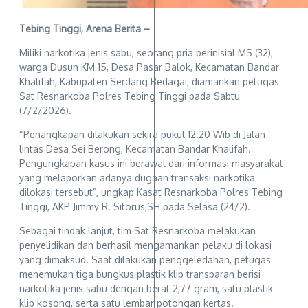
Tebing Tinggi, Arena Berita –
Miliki narkotika jenis sabu, seorang pria berinisial MS (32),
warga Dusun KM 15, Desa Pasar Balok, Kecamatan Bandar
Khalifah, Kabupaten Serdang Bedagai, diamankan petugas
Sat Resnarkoba Polres Tebing Tinggi pada Sabtu
(7/2/2026).
“Penangkapan dilakukan sekira pukul 12.20 Wib di Jalan
lintas Desa Sei Berong, Kecamatan Bandar Khalifah.
Pengungkapan kasus ini berawal dari informasi masyarakat
yang melaporkan adanya dugaan transaksi narkotika
dilokasi tersebut”, ungkap Kasat Resnarkoba Polres Tebing
Tinggi, AKP Jimmy R. Sitorus,SH pada Selasa (24/2).
Sebagai tindak lanjut, tim Sat Resnarkoba melakukan
penyelidikan dan berhasil mengamankan pelaku di lokasi
yang dimaksud. Saat dilakukan penggeledahan, petugas
menemukan tiga bungkus plastik klip transparan berisi
narkotika jenis sabu dengan berat 2,77 gram, satu plastik
klip kosong, serta satu lembar potongan kertas.