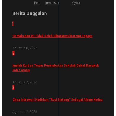
Pers
Jurnalistik
Cyber
Berita Unggulan
1
10 Makanan Ini Tidak Boleh Dikonsumsi Bareng Pepaya
Agustus 8, 2026
2
Jumlah Korban Tewas Penembakan Sekolah Dekat Bangkok
Jadi 7 orang
Agustus 7, 2026
3
Ghea Indrawari Hadirkan “Rasi Bintang” Sebagai Album Kedua
Agustus 7, 2026