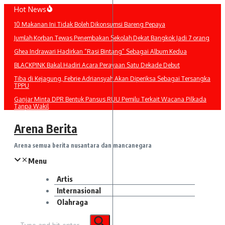
Lewati
Hot News
ke
10 Makanan Ini Tidak Boleh Dikonsumsi Bareng Pepaya
konten
Jumlah Korban Tewas Penembakan Sekolah Dekat Bangkok Jadi 7 orang
Ghea Indrawari Hadirkan “Rasi Bintang” Sebagai Album Kedua
BLACKPINK Bakal Hadiri Acara Perayaan Satu Dekade Debut
Tiba di Kejagung, Febrie Adriansyah Akan Diperiksa Sebagai Tersangka
TPPU
Ganjar Minta DPR Bentuk Pansus RUU Pemilu Terkait Wacana Pilkada
Tanpa Wakil
Arena Berita
Arena semua berita nusantara dan mancanegara
Menu
Artis
Internasional
Olahraga
Pencarian