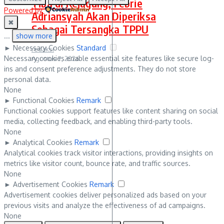
Tiba di Kejagung, Febrie
Powered by
Adriansyah Akan Diperiksa
✖
Sebagai Tersangka TPPU
...
show more
►
Necessary Cookies
Standard
redaksi
Necessary cookies enable essential site features like secure log-
Agustus 7, 2026
ins and consent preference adjustments. They do not store
personal data.
None
►
Functional Cookies
Remark
Functional cookies support features like content sharing on social
media, collecting feedback, and enabling third-party tools.
None
►
Analytical Cookies
Remark
Analytical cookies track visitor interactions, providing insights on
metrics like visitor count, bounce rate, and traffic sources.
None
►
Advertisement Cookies
Remark
Advertisement cookies deliver personalized ads based on your
previous visits and analyze the effectiveness of ad campaigns.
None