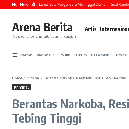
Lewati ke konten
Hot News
Kereta Api di Jalan Lama, Satu Pengendara Meninggal Dunia
Soal Kandidat Ke
Arena Berita
Artis
Internasion
Arena semua berita nusantara dan mancanegara
Daerah
Nasional
Politik
Hukum
Kesehatan
Kriminal
Home
/
Kriminal
/
Berantas Narkoba, Residivis Kasus Sabu Berhasil
Kriminal
Berantas Narkoba, Resi
Tebing Tinggi