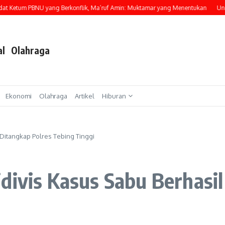
tum PBNU yang Berkonflik, Ma’ruf Amin: Muktamar yang Menentukan
Ungkap M
al
Olahraga
Ekonomi
Olahraga
Artikel
Hiburan
 Ditangkap Polres Tebing Tinggi
divis Kasus Sabu Berhasil