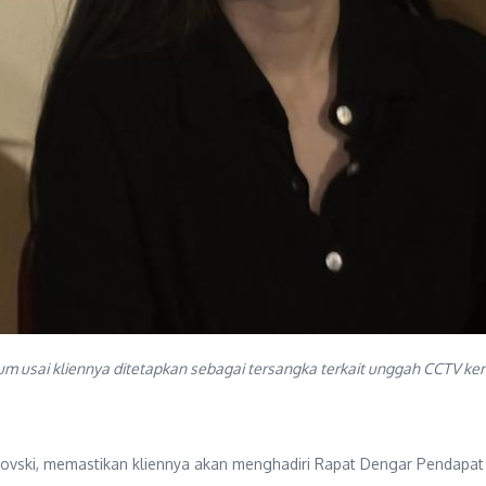
 usai kliennya ditetapkan sebagai tersangka terkait unggah CCTV keri
ovski, memastikan kliennya akan menghadiri Rapat Dengar Pendapat 