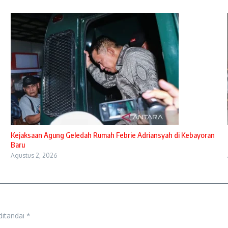
Kejaksaan Agung Geledah Rumah Febrie Adriansyah di Kebayoran
Baru
Agustus 2, 2026
ditandai
*