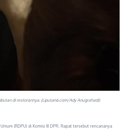
butan di restorannya. (Liputan6.com/Ady Anugrahadi)
Umum (RDPU) di Komisi III DPR. Rapat tersebut rencananya