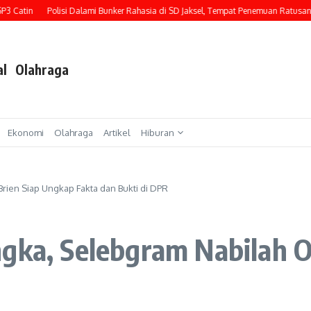
tin
Polisi Dalami Bunker Rahasia di SD Jaksel, Tempat Penemuan Ratusan Senja
al
Olahraga
Ekonomi
Olahraga
Artikel
Hiburan
rien Siap Ungkap Fakta dan Bukti di DPR
ngka, Selebgram Nabilah O