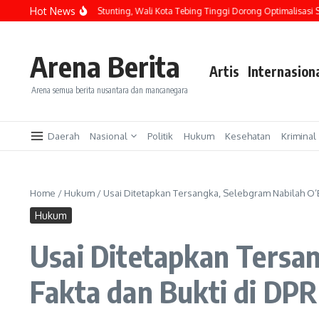
Lewati ke konten
Hot News
an Generasi Bebas Stunting, Wali Kota Tebing Tinggi Dorong Optimalisasi SP3 Ca
Arena Berita
Artis
Internasion
Arena semua berita nusantara dan mancanegara
Daerah
Nasional
Politik
Hukum
Kesehatan
Kriminal
Home
/
Hukum
/
Usai Ditetapkan Tersangka, Selebgram Nabilah O’B
Hukum
Usai Ditetapkan Tersa
Fakta dan Bukti di DPR