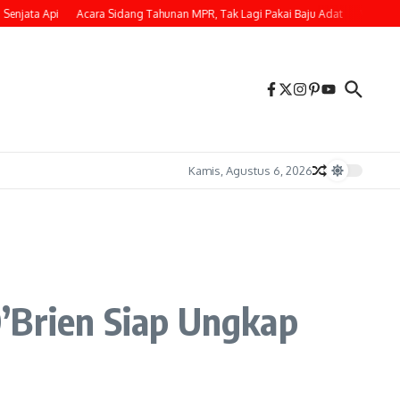
ta Api
Acara Sidang Tahunan MPR, Tak Lagi Pakai Baju Adat
Viral di Medi
Kamis, Agustus 6, 2026
’Brien Siap Ungkap