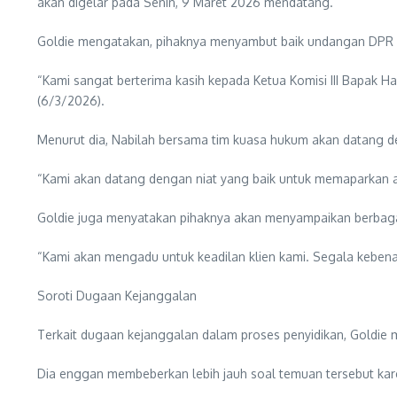
akan digelar pada Senin, 9 Maret 2026 mendatang.
Goldie mengatakan, pihaknya menyambut baik undangan DPR u
“Kami sangat berterima kasih kepada Ketua Komisi III Bapak H
(6/3/2026).
Menurut dia, Nabilah bersama tim kuasa hukum akan datang den
“Kami akan datang dengan niat yang baik untuk memaparkan ap
Goldie juga menyatakan pihaknya akan menyampaikan berbagai
“Kami akan mengadu untuk keadilan klien kami. Segala kebena
Soroti Dugaan Kejanggalan
Terkait dugaan kejanggalan dalam proses penyidikan, Goldie m
Dia enggan membeberkan lebih jauh soal temuan tersebut kare