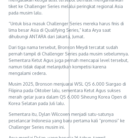
tiket ke Challenger Series melalui peringkat regional Asia
pada musim lalu.
“Untuk bisa masuk Challenger Series mereka harus finis di
lima besar Asia di Qualifying Series,” kata Arya saat
dihubungi ANTARA dari Jakarta, Jumat.
Dari tiga nama tersebut, Bronson Meydi tercatat sudah
pernah tampil di Challenger Series pada musim sebelumnya.
Sementara Ketut Agus juga pernah mencapai level tersebut,
namun tidak dapat melanjutkan kompetisi karena
mengalami cedera.
Musim 2025, Bronson menjuarai WSL QS 6.000 Siargao di
Filipina pada Oktober lalu, sementara Ketut Agus sukses
meraih gelar juara dalam QS 6.000 Siheung Korea Open di
Korea Selatan pada Juli lalu.
Sementara itu, Dylan Wilcoxen menjadi satu-satunya
peselancar Indonesia yang baru pertama kali “promosi” ke
Challenger Series musim ini.
Arya menilai Dylan, yang berusia 16 tahun, tampil