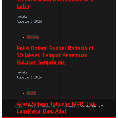
Catin
redaksi
Agustus 6, 2026
Kriminal
Polisi Dalami Bunker Rahasia di
SD Jaksel, Tempat Penemuan
Ratusan Senjata Api
redaksi
Agustus 6, 2026
Politik
Acara Sidang Tahunan MPR, Tak
Copyright © 2026 Arena Berita | Powered by
Majalah Berita X
Lagi Pakai Baju Adat