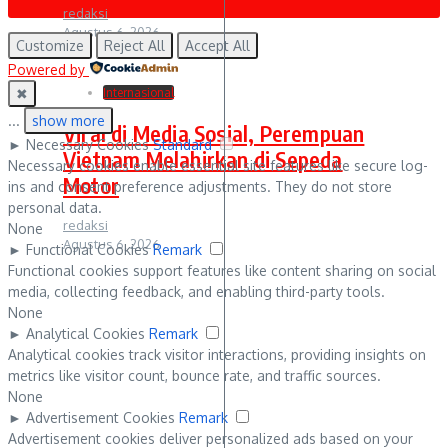
redaksi
Agustus 6, 2026
Customize
Reject All
Accept All
Powered by
✖
Internasional
...
show more
Viral di Media Sosial, Perempuan
►
Necessary Cookies
Standard
Vietnam Melahirkan di Sepeda
Necessary cookies enable essential site features like secure log-
Motor
ins and consent preference adjustments. They do not store
personal data.
redaksi
None
Agustus 6, 2026
►
Functional Cookies
Remark
Functional cookies support features like content sharing on social
media, collecting feedback, and enabling third-party tools.
None
►
Analytical Cookies
Remark
Analytical cookies track visitor interactions, providing insights on
metrics like visitor count, bounce rate, and traffic sources.
None
►
Advertisement Cookies
Remark
Advertisement cookies deliver personalized ads based on your