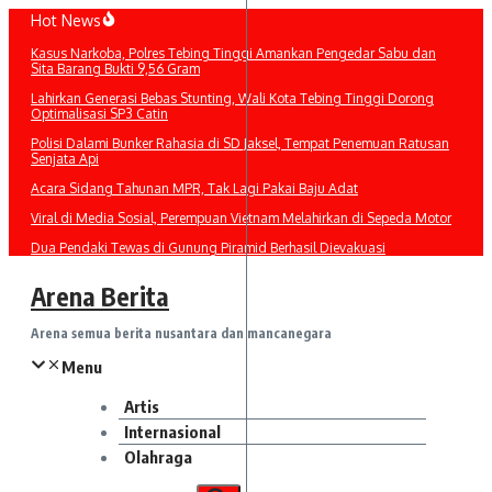
Lewati
Hot News
ke
Kasus Narkoba, Polres Tebing Tinggi Amankan Pengedar Sabu dan
konten
Sita Barang Bukti 9,56 Gram
Lahirkan Generasi Bebas Stunting, Wali Kota Tebing Tinggi Dorong
Optimalisasi SP3 Catin
Polisi Dalami Bunker Rahasia di SD Jaksel, Tempat Penemuan Ratusan
Senjata Api
Acara Sidang Tahunan MPR, Tak Lagi Pakai Baju Adat
Viral di Media Sosial, Perempuan Vietnam Melahirkan di Sepeda Motor
Dua Pendaki Tewas di Gunung Piramid Berhasil Dievakuasi
Arena Berita
Arena semua berita nusantara dan mancanegara
Menu
Artis
Internasional
Olahraga