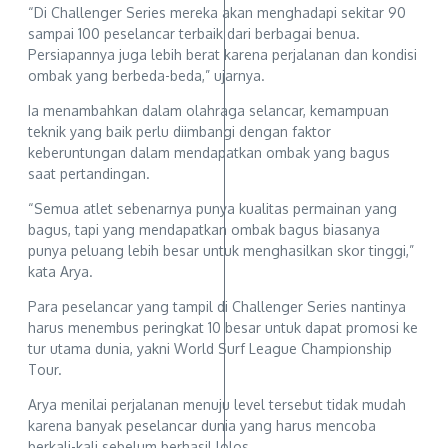
“Di Challenger Series mereka akan menghadapi sekitar 90
sampai 100 peselancar terbaik dari berbagai benua.
Persiapannya juga lebih berat karena perjalanan dan kondisi
ombak yang berbeda-beda,” ujarnya.
Ia menambahkan dalam olahraga selancar, kemampuan
teknik yang baik perlu diimbangi dengan faktor
keberuntungan dalam mendapatkan ombak yang bagus
saat pertandingan.
“Semua atlet sebenarnya punya kualitas permainan yang
bagus, tapi yang mendapatkan ombak bagus biasanya
punya peluang lebih besar untuk menghasilkan skor tinggi,”
kata Arya.
Para peselancar yang tampil di Challenger Series nantinya
harus menembus peringkat 10 besar untuk dapat promosi ke
tur utama dunia, yakni World Surf League Championship
Tour.
Arya menilai perjalanan menuju level tersebut tidak mudah
karena banyak peselancar dunia yang harus mencoba
berkali-kali sebelum berhasil lolos.