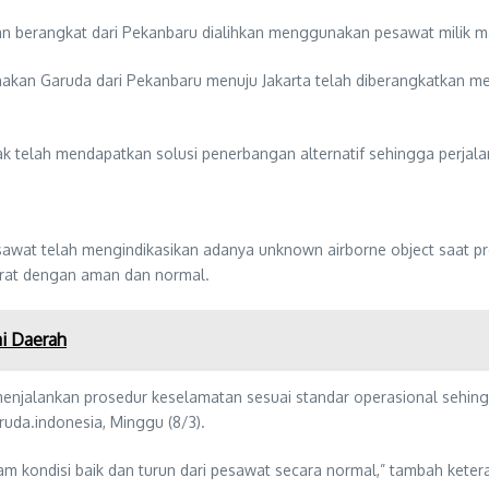
n berangkat dari Pekanbaru dialihkan menggunakan pesawat milik mas
kan Garuda dari Pekanbaru menuju Jakarta telah diberangkatkan m
telah mendapatkan solusi penerbangan alternatif sehingga perjalan
esawat telah mengindikasikan adanya unknown airborne object saat pr
rat dengan aman dan normal.
ai Daerah
a menjalankan prosedur keselamatan sesuai standar operasional sehi
ruda.indonesia, Minggu (8/3).
 kondisi baik dan turun dari pesawat secara normal,” tambah ketera