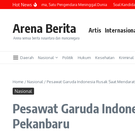
Lewati ke konten
Hot News
ereta Api di Jalan Lama, Satu Pengendara Meninggal Dunia
Soal Kandidat Ket
Arena Berita
Artis
Internasion
Arena semua berita nusantara dan mancanegara
Daerah
Nasional
Politik
Hukum
Kesehatan
Kriminal
Home
/
Nasional
/
Pesawat Garuda Indonesia Rusak Saat Mendarat 
Nasional
Pesawat Garuda Indone
Pekanbaru