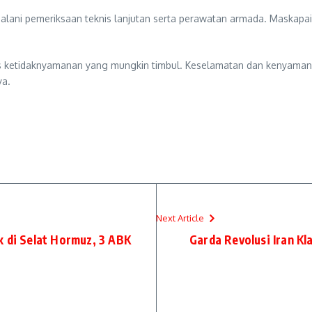
ani pemeriksaan teknis lanjutan serta perawatan armada. Maskapai 
 ketidaknyamanan yang mungkin timbul. Keselamatan dan kenyamana
ya.
Next Article
k di Selat Hormuz, 3 ABK
Garda Revolusi Iran Kl