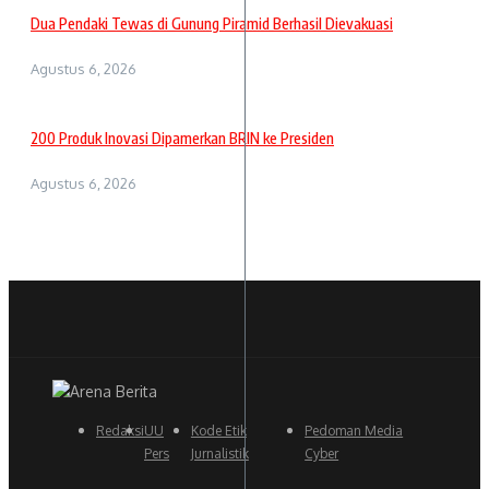
Dua Pendaki Tewas di Gunung Piramid Berhasil Dievakuasi
Agustus 6, 2026
200 Produk Inovasi Dipamerkan BRIN ke Presiden
Agustus 6, 2026
Redaksi
UU
Kode Etik
Pedoman Media
Pers
Jurnalistik
Cyber