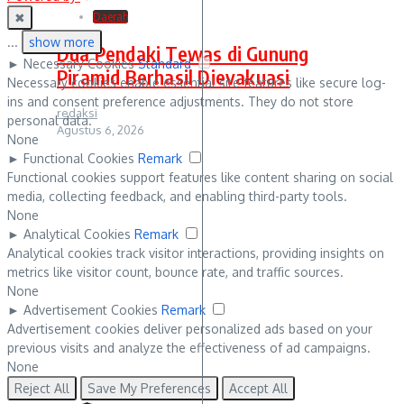
✖
Daerah
...
show more
Dua Pendaki Tewas di Gunung
►
Necessary Cookies
Standard
Piramid Berhasil Dievakuasi
Necessary cookies enable essential site features like secure log-
ins and consent preference adjustments. They do not store
redaksi
personal data.
Agustus 6, 2026
None
►
Functional Cookies
Remark
Functional cookies support features like content sharing on social
media, collecting feedback, and enabling third-party tools.
None
►
Analytical Cookies
Remark
Analytical cookies track visitor interactions, providing insights on
metrics like visitor count, bounce rate, and traffic sources.
None
►
Advertisement Cookies
Remark
Advertisement cookies deliver personalized ads based on your
previous visits and analyze the effectiveness of ad campaigns.
None
Reject All
Save My Preferences
Accept All