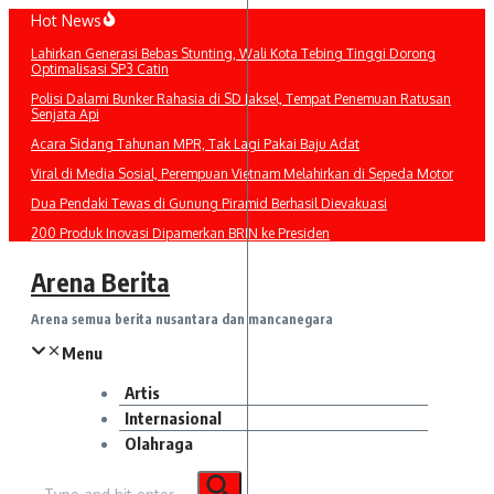
Lewati
Hot News
ke
Lahirkan Generasi Bebas Stunting, Wali Kota Tebing Tinggi Dorong
konten
Optimalisasi SP3 Catin
Polisi Dalami Bunker Rahasia di SD Jaksel, Tempat Penemuan Ratusan
Senjata Api
Acara Sidang Tahunan MPR, Tak Lagi Pakai Baju Adat
Viral di Media Sosial, Perempuan Vietnam Melahirkan di Sepeda Motor
Dua Pendaki Tewas di Gunung Piramid Berhasil Dievakuasi
200 Produk Inovasi Dipamerkan BRIN ke Presiden
Arena Berita
Arena semua berita nusantara dan mancanegara
Menu
Artis
Internasional
Olahraga
Pencarian