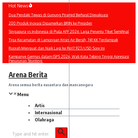
Lewati
Hot News
ke
Dua Pendaki Tewas di Gunung Piramid Berhasil Dievakuasi
konten
200 Produk Inovasi Dipamerkan BRIN ke Presiden
Singapura vs Indonesia di Piala AFF 2026: Laga Penentu Tiket Semifinal
Tiga Kecamatan di Lamongan Krisis Air Bersih, 741 KK Terdampak
Rupiah Menguat dan Naik Lagi ke Rp17.923/USD Sore Ini
Kampanye Germas dalam ISPS 2026, Wali Kota Tebing Tinggi Apresiasi
Penurunan Stunting
Arena Berita
Arena semua berita nusantara dan mancanegara
Menu
Artis
Internasional
Olahraga
Pencarian
untuk: