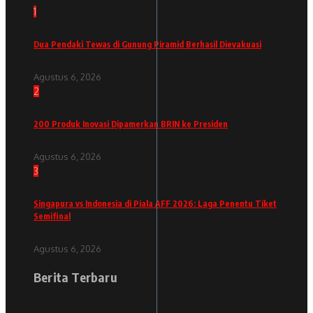
1
Dua Pendaki Tewas di Gunung Piramid Berhasil Dievakuasi
Agustus 6, 2026
2
200 Produk Inovasi Dipamerkan BRIN ke Presiden
Agustus 6, 2026
3
Singapura vs Indonesia di Piala AFF 2026: Laga Penentu Tiket
Semifinal
Agustus 6, 2026
Berita Terbaru