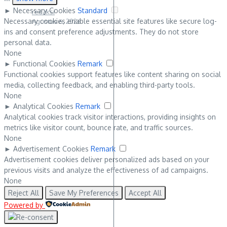
►
Necessary Cookies
Standard
redaksi
Necessary cookies enable essential site features like secure log-
Agustus 6, 2026
ins and consent preference adjustments. They do not store
personal data.
None
►
Functional Cookies
Remark
Functional cookies support features like content sharing on social
media, collecting feedback, and enabling third-party tools.
None
►
Analytical Cookies
Remark
Analytical cookies track visitor interactions, providing insights on
metrics like visitor count, bounce rate, and traffic sources.
None
►
Advertisement Cookies
Remark
Advertisement cookies deliver personalized ads based on your
previous visits and analyze the effectiveness of ad campaigns.
None
Reject All
Save My Preferences
Accept All
Powered by