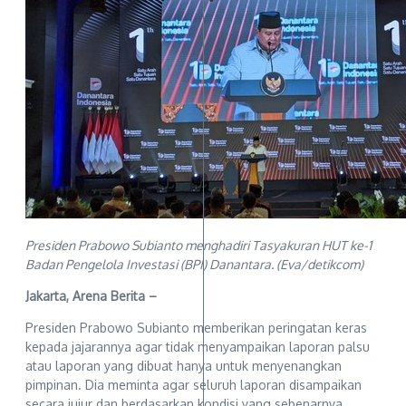
Presiden Prabowo Subianto menghadiri Tasyakuran HUT ke-1
Badan Pengelola Investasi (BPI) Danantara. (Eva/detikcom)
Jakarta, Arena Berita –
Presiden Prabowo Subianto memberikan peringatan keras
kepada jajarannya agar tidak menyampaikan laporan palsu
atau laporan yang dibuat hanya untuk menyenangkan
pimpinan. Dia meminta agar seluruh laporan disampaikan
secara jujur dan berdasarkan kondisi yang sebenarnya.