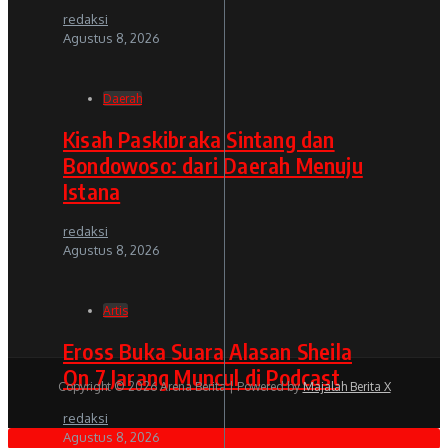
redaksi
Agustus 8, 2026
Daerah
Kisah Paskibraka Sintang dan
Bondowoso: dari Daerah Menuju
Istana
redaksi
Agustus 8, 2026
Artis
Eross Buka Suara Alasan Sheila
On 7 Jarang Muncul di Podcast
Copyright © 2026 Arena Berita | Powered by
Majalah Berita X
redaksi
Agustus 8, 2026