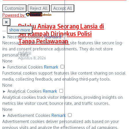
Customize
Reject All
Accept All
Kriminal
Powered by
✖
Pelaku Aniaya Seorang Lansia di
...
show more
Sei Rampah Diringkus Polisi
►
Necessary Cookies
Standard
Tanpa Perlawanan
Necessary cookies enable essential site features like secure log-
ins and consent preference adjustments. They do not store
redaksi
personal data.
Agustus 8, 2026
None
►
Functional Cookies
Remark
Functional cookies support features like content sharing on social
media, collecting feedback, and enabling third-party tools.
None
►
Analytical Cookies
Remark
Analytical cookies track visitor interactions, providing insights on
metrics like visitor count, bounce rate, and traffic sources.
None
►
Advertisement Cookies
Remark
Advertisement cookies deliver personalized ads based on your
previous visits and analyze the effectiveness of ad campaigns.