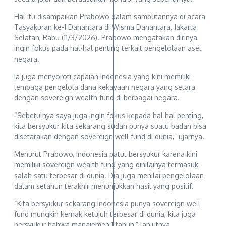
Hal itu disampaikan Prabowo dalam sambutannya di acara
Tasyakuran ke-1 Danantara di Wisma Danantara, Jakarta
Selatan, Rabu (11/3/2026). Prabowo mengatakan dirinya
ingin fokus pada hal-hal penting terkait pengelolaan aset
negara.
Ia juga menyoroti capaian Indonesia yang kini memiliki
lembaga pengelola dana kekayaan negara yang setara
dengan sovereign wealth fund di berbagai negara.
“Sebetulnya saya juga ingin fokus kepada hal hal penting,
kita bersyukur kita sekarang sudah punya suatu badan bisa
disetarakan dengan sovereign well fund di dunia,” ujarnya.
Menurut Prabowo, Indonesia patut bersyukur karena kini
memiliki sovereign wealth fund yang dinilainya termasuk
salah satu terbesar di dunia. Dia juga menilai pengelolaan
dalam setahun terakhir menunjukkan hasil yang positif.
“Kita bersyukur sekarang Indonesia punya sovereign well
fund mungkin kernak ketujuh terbesar di dunia, kita juga
bersyukur bahwa manajemen 1 tahun,” lanjutnya.