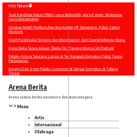
Lewati
Hot News
ke
Soal Kandidat Ketum PBNU yang Berkonflik, Ma’ruf Amin: Muktamar
konten
yang Menentukan
Ungkap Motif Pembunuhan Bos Konter HP Semarang, Polisi: Faktor
Ekonomi
Kisah Paskibraka Sintang dan Bondowoso: dari Daerah Menuju Istana
Eross Buka Suara Alasan Sheila On 7 Jarang Muncul di Podcast
Pelaku Aniaya Seorang Lansia di Sei Rampah Diringkus Polisi Tanpa
Perlawanan
Kurang Dari 6 Jam Pelaku Curanmor di Sergai Diringkus di Tebing
Tinggi
Arena Berita
Arena semua berita nusantara dan mancanegara
Menu
Artis
Internasional
Olahraga