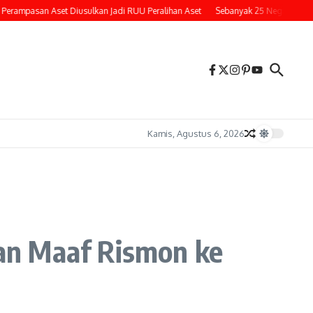
san Aset Diusulkan Jadi RUU Peralihan Aset
Sebanyak 25 Negara Bagian AS 
Kamis, Agustus 6, 2026
an Maaf Rismon ke