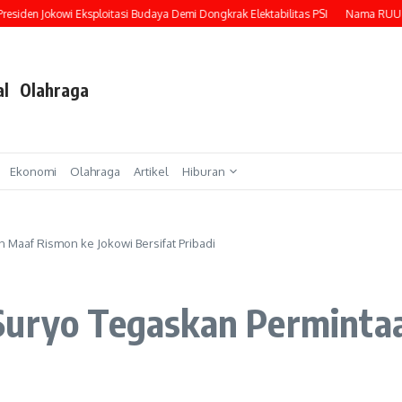
en Jokowi Eksploitasi Budaya Demi Dongkrak Elektabilitas PSI
Nama RUU Perampa
al
Olahraga
Ekonomi
Olahraga
Artikel
Hiburan
 Maaf Rismon ke Jokowi Bersifat Pribadi
Suryo Tegaskan Perminta