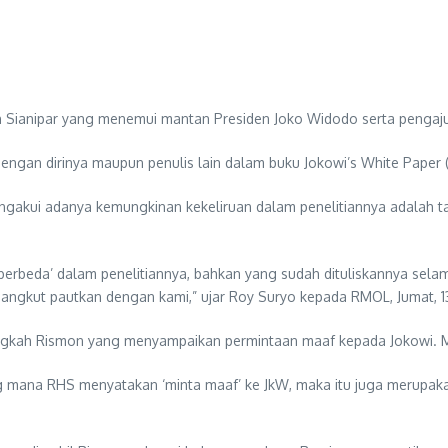
 Sianipar yang menemui mantan Presiden Joko Widodo serta pengajuan 
dengan dirinya maupun penulis lain dalam buku Jokowi’s White Paper 
ui adanya kemungkinan kekeliruan dalam penelitiannya adalah tang
berbeda’ dalam penelitiannya, bahkan yang sudah dituliskannya se
isangkut pautkan dengan kami,” ujar Roy Suryo kepada RMOL, Jumat, 
angkah Rismon yang menyampaikan permintaan maaf kepada Jokowi. M
ng mana RHS menyatakan ‘minta maaf’ ke JkW, maka itu juga merupaka