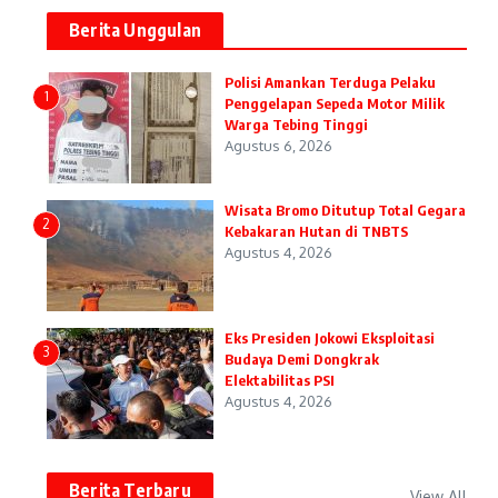
Berita Unggulan
Polisi Amankan Terduga Pelaku
1
Penggelapan Sepeda Motor Milik
Warga Tebing Tinggi
Agustus 6, 2026
Wisata Bromo Ditutup Total Gegara
2
Kebakaran Hutan di TNBTS
Agustus 4, 2026
Eks Presiden Jokowi Eksploitasi
3
Budaya Demi Dongkrak
Elektabilitas PSI
Agustus 4, 2026
Berita Terbaru
View All