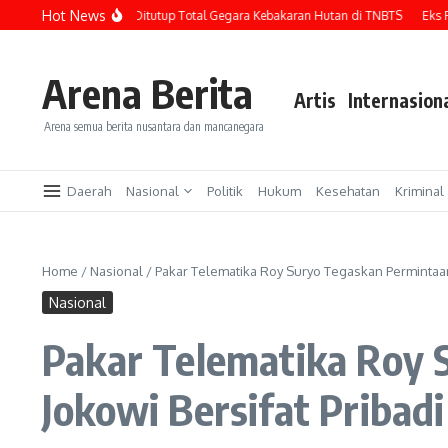
Lewati ke konten
Hot News
Wisata Bromo Ditutup Total Gegara Kebakaran Hutan di TNBTS
Eks Presid
Arena Berita
Artis
Internasion
Arena semua berita nusantara dan mancanegara
Daerah
Nasional
Politik
Hukum
Kesehatan
Kriminal
Home
/
Nasional
/
Pakar Telematika Roy Suryo Tegaskan Permintaan
Nasional
Pakar Telematika Roy 
Jokowi Bersifat Pribadi