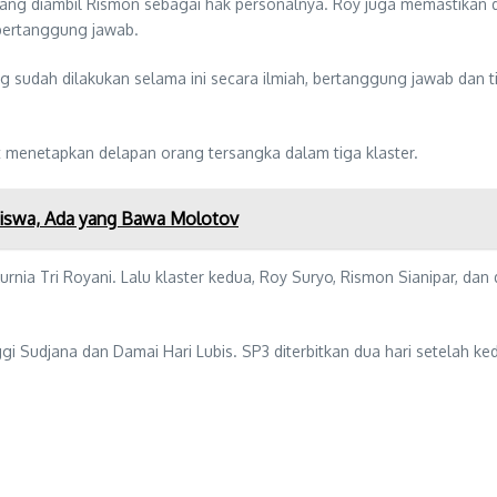
ng diambil Rismon sebagai hak personalnya. Roy juga memastikan di
 bertanggung jawab.
udah dilakukan selama ini secara ilmiah, bertanggung jawab dan tid
t menetapkan delapan orang tersangka dalam tiga klaster.
iswa, Ada yang Bawa Molotov
urnia Tri Royani. Lalu klaster kedua, Roy Suryo, Rismon Sianipar, dan
gi Sudjana dan Damai Hari Lubis. SP3 diterbitkan dua hari setelah k