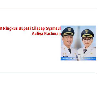
K Ringkus Bupati Cilacap Syamsul
Auliya Rachman