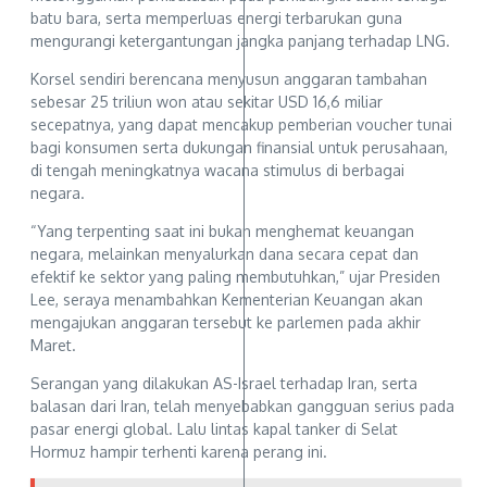
batu bara, serta memperluas energi terbarukan guna
mengurangi ketergantungan jangka panjang terhadap LNG.
Korsel sendiri berencana menyusun anggaran tambahan
sebesar 25 triliun won atau sekitar USD 16,6 miliar
secepatnya, yang dapat mencakup pemberian voucher tunai
bagi konsumen serta dukungan finansial untuk perusahaan,
di tengah meningkatnya wacana stimulus di berbagai
negara.
“Yang terpenting saat ini bukan menghemat keuangan
negara, melainkan menyalurkan dana secara cepat dan
efektif ke sektor yang paling membutuhkan,” ujar Presiden
Lee, seraya menambahkan Kementerian Keuangan akan
mengajukan anggaran tersebut ke parlemen pada akhir
Maret.
Serangan yang dilakukan AS-Israel terhadap Iran, serta
balasan dari Iran, telah menyebabkan gangguan serius pada
pasar energi global. Lalu lintas kapal tanker di Selat
Hormuz hampir terhenti karena perang ini.