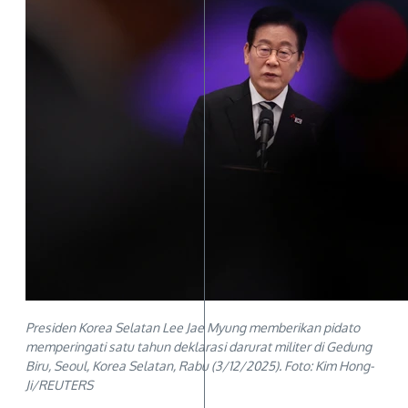
Presiden Korea Selatan Lee Jae Myung memberikan pidato
memperingati satu tahun deklarasi darurat militer di Gedung
Biru, Seoul, Korea Selatan, Rabu (3/12/2025). Foto: Kim Hong-
Ji/REUTERS