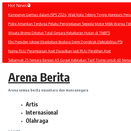
Lewati
Hot News
ke
Kampanye Germas dalam ISPS 2026, Wali Kota Tebing Tinggi Apresiasi Pen
konten
Polisi Amankan Terduga Pelaku Penggelapan Sepeda Motor Milik Warga Te
Wisata Bromo Ditutup Total Gegara Kebakaran Hutan di TNBTS
Eks Presiden Jokowi Eksploitasi Budaya Demi Dongkrak Elektabilitas PSI
Nama RUU Perampasan Aset Diusulkan Jadi RUU Peralihan Aset
Sebanyak 25 Negara Bagian AS Gugat Kebijakan Tarif Trump untuk 60 Nega
Arena Berita
Arena semua berita nusantara dan mancanegara
Artis
Internasional
Olahraga