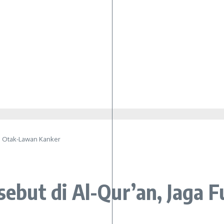
si Otak-Lawan Kanker
isebut di Al-Qur’an, Jaga