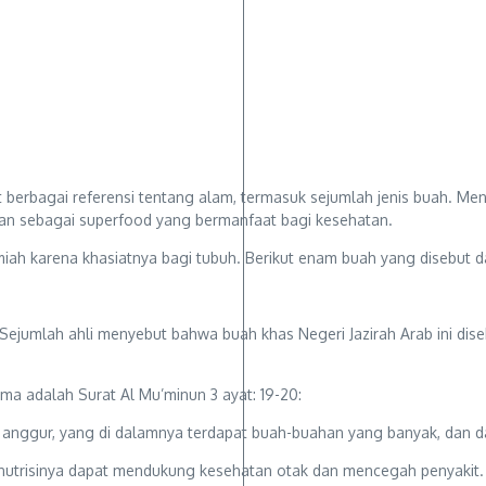
berbagai referensi tentang alam, termasuk sejumlah jenis buah. Men
rikan sebagai superfood yang bermanfaat bagi kesehatan.
lmiah karena khasiatnya bagi tubuh. Berikut enam buah yang disebut 
ejumlah ahli menyebut bahwa buah khas Negeri Jazirah Arab ini dise
ma adalah Surat Al Mu’minun 3 ayat: 19-20:
anggur, yang di dalamnya terdapat buah-buahan yang banyak, dan d
nutrisinya dapat mendukung kesehatan otak dan mencegah penyakit.