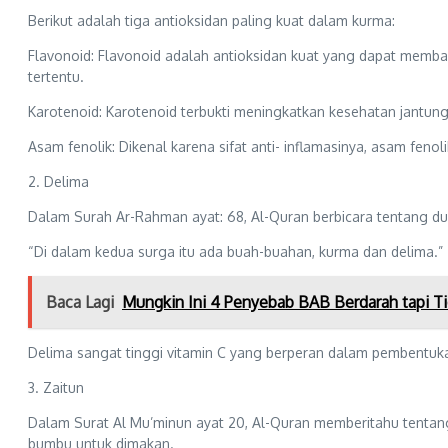
Berikut adalah tiga antioksidan paling kuat dalam kurma:
Flavonoid: Flavonoid adalah antioksidan kuat yang dapat memban
tertentu.
Karotenoid: Karotenoid terbukti meningkatkan kesehatan jantung
Asam fenolik: Dikenal karena sifat anti- inflamasinya, asam fen
2. Delima
Dalam Surah Ar-Rahman ayat: 68, Al-Quran berbicara tentang 
“Di dalam kedua surga itu ada buah-buahan, kurma dan delima.”
Baca Lagi
Mungkin Ini 4 Penyebab BAB Berdarah tapi Ti
Delima sangat tinggi vitamin C yang berperan dalam pembentukan
3. Zaitun
Dalam Surat Al Mu’minun ayat 20, Al-Quran memberitahu tentan
bumbu untuk dimakan.