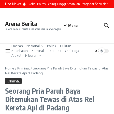
Lewati ke konten
Hot News
Kasus Narkoba, Polres Tebing Tinggi Amankan Pengedar Sabu dan Sita B
Arena Berita
Menu
Arena semua berita nusantara dan mancanegara
Daerah
Nasional
Politik
Hukum
Kesehatan
Kriminal
Ekonomi
Olahraga
Artikel
Hiburan
Home
/
Kriminal
/
Seorang Pria Paruh Baya Ditemukan Tewas di Atas
Rel Kereta Api di Padang
Kriminal
Seorang Pria Paruh Baya
Ditemukan Tewas di Atas Rel
Kereta Api di Padang