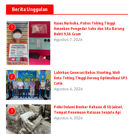
Berita Unggulan
Kasus Narkoba, Polres Tebing Tinggi
1
Amankan Pengedar Sabu dan Sita Barang
Bukti 9,56 Gram
Agustus 7, 2026
Lahirkan Generasi Bebas Stunting, Wali
2
Kota Tebing Tinggi Dorong Optimalisasi SP3
Catin
Agustus 6, 2026
Polisi Dalami Bunker Rahasia di SD Jaksel,
3
Tempat Penemuan Ratusan Senjata Api
Agustus 6, 2026