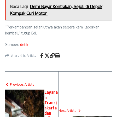
Baca Lagi
Demi Bayar Kontrakan, Sejoli di Depok
Kompak Curi Motor
“Perkembangan selanjutnya akan segera kami laporkan
kembali,” tutup Edi.
Sumber:
detik
Share this Article
Previous Article
Layana
n
Transj
akarta
Next Article
dan