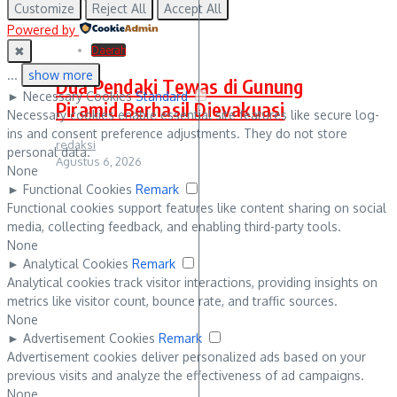
Customize
Reject All
Accept All
Powered by
✖
Daerah
...
show more
Dua Pendaki Tewas di Gunung
►
Necessary Cookies
Standard
Piramid Berhasil Dievakuasi
Necessary cookies enable essential site features like secure log-
ins and consent preference adjustments. They do not store
redaksi
personal data.
Agustus 6, 2026
None
►
Functional Cookies
Remark
Functional cookies support features like content sharing on social
media, collecting feedback, and enabling third-party tools.
None
►
Analytical Cookies
Remark
Analytical cookies track visitor interactions, providing insights on
metrics like visitor count, bounce rate, and traffic sources.
None
►
Advertisement Cookies
Remark
Advertisement cookies deliver personalized ads based on your
previous visits and analyze the effectiveness of ad campaigns.
None