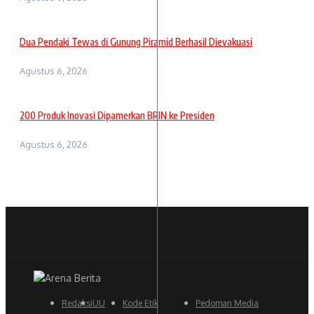
Dua Pendaki Tewas di Gunung Piramid Berhasil Dievakuasi
Agustus 6, 2026
200 Produk Inovasi Dipamerkan BRIN ke Presiden
Agustus 6, 2026
Redaksi
UU
Kode Etik
Pedoman Media