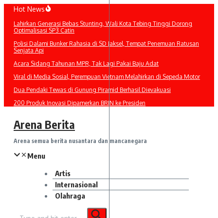
Lewati
Hot News
ke
Lahirkan Generasi Bebas Stunting, Wali Kota Tebing Tinggi Dorong
konten
Optimalisasi SP3 Catin
Polisi Dalami Bunker Rahasia di SD Jaksel, Tempat Penemuan Ratusan
Senjata Api
Acara Sidang Tahunan MPR, Tak Lagi Pakai Baju Adat
Viral di Media Sosial, Perempuan Vietnam Melahirkan di Sepeda Motor
Dua Pendaki Tewas di Gunung Piramid Berhasil Dievakuasi
200 Produk Inovasi Dipamerkan BRIN ke Presiden
Arena Berita
Arena semua berita nusantara dan mancanegara
Menu
Artis
Internasional
Olahraga
Pencarian