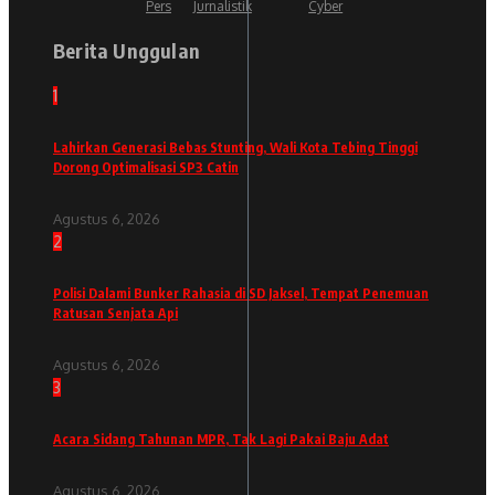
Pers
Jurnalistik
Cyber
Berita Unggulan
1
Lahirkan Generasi Bebas Stunting, Wali Kota Tebing Tinggi
Dorong Optimalisasi SP3 Catin
Agustus 6, 2026
2
Polisi Dalami Bunker Rahasia di SD Jaksel, Tempat Penemuan
Ratusan Senjata Api
Agustus 6, 2026
3
Acara Sidang Tahunan MPR, Tak Lagi Pakai Baju Adat
Agustus 6, 2026