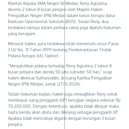
Mantan Kepala SMA Negeri 16 Medan, Reny Agustina,
divonis 2 tahun 8 bulan penjara oleh Majelis Hakim
Pengadilan Negeri (PN) Medan dalam kasus korupsi dana
Bantuan Operasional Sekolah (BOS). Selain Reny, dua
terdakwa lainnya dalam perkara sama juga dijatuhi hukuman
yang beragam.
Menurut hakim, para terdakwa telah memenuhi unsur Pasal
3 UU No. 31 Tahun 1999 tentang Pemberantasan Tindak
Pidana Korupsi (UU Tipikor).
“Menjatuhkan pidana terhadap Reny Agustina 2 tahun 8
bulan penjara dan denda 50 juta subsider 50 hari,” ucap
hakim diketuai Sulhanuddin, di ruang Kartika Pengadilan
Negeri (PN) Medan, Jumat (27/3/2026).
Selain hukuman badan, hakim juga mewajibkan Reny untuk
membayar uang pengganti (UP) kerugian negara sebesar Rp
70.200.000. Dengan ketentuan, apabila tidak dibayar maka
harta benda akan disita dan dilelang sebagai pengganti UP.
Apabila tidak mencukupi diganti dengan kurungan 3 bulan
penjara.