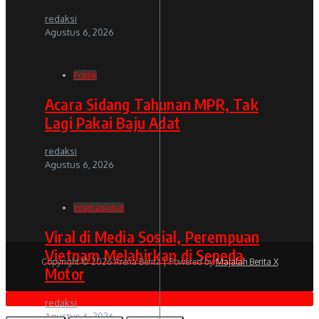
redaksi
Agustus 6, 2026
Politik
Acara Sidang Tahunan MPR, Tak
Lagi Pakai Baju Adat
redaksi
Agustus 6, 2026
Internasional
Viral di Media Sosial, Perempuan
Vietnam Melahirkan di Sepeda
Copyright © 2026 Arena Berita | Powered by
Majalah Berita X
Motor
redaksi
Agustus 6, 2026