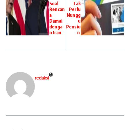
Soal
Tak
Rencan
Perlu
a
Nungg
Damai
u
denga
Pensiu
n Iran
n
redaksi