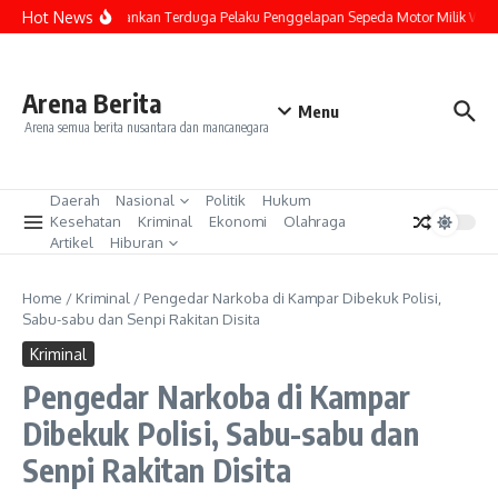
Lewati ke konten
Hot News
Polisi Amankan Terduga Pelaku Penggelapan Sepeda Motor Milik Warga
Arena Berita
Menu
Arena semua berita nusantara dan mancanegara
Daerah
Nasional
Politik
Hukum
Kesehatan
Kriminal
Ekonomi
Olahraga
Artikel
Hiburan
Home
/
Kriminal
/
Pengedar Narkoba di Kampar Dibekuk Polisi,
Sabu-sabu dan Senpi Rakitan Disita
Kriminal
Pengedar Narkoba di Kampar
Dibekuk Polisi, Sabu-sabu dan
Senpi Rakitan Disita