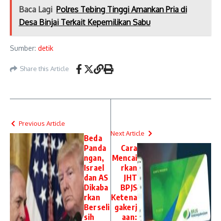
Baca Lagi
Polres Tebing Tinggi Amankan Pria di
Desa Binjai Terkait Kepemilikan Sabu
Sumber:
detik
Share this Article
Previous Article
Next Article
Beda
Panda
Cara
ngan,
Mencai
Israel
rkan
dan AS
JHT
Dikaba
BPJS
rkan
Ketena
Berseli
gakerj
sih
aan: