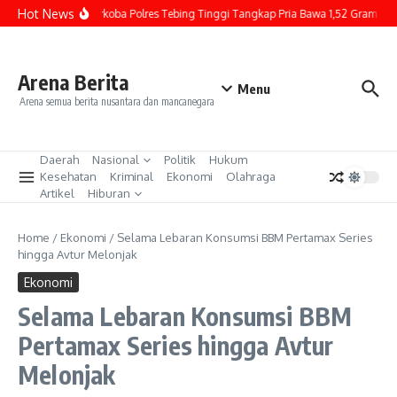
Lewati ke konten
Hot News
Sat Resnarkoba Polres Tebing Tinggi Tangkap Pria Bawa 1,52 Gram Sabu d
Arena Berita
Menu
Arena semua berita nusantara dan mancanegara
Daerah
Nasional
Politik
Hukum
Kesehatan
Kriminal
Ekonomi
Olahraga
Artikel
Hiburan
Home
/
Ekonomi
/
Selama Lebaran Konsumsi BBM Pertamax Series
hingga Avtur Melonjak
Ekonomi
Selama Lebaran Konsumsi BBM
Pertamax Series hingga Avtur
Melonjak