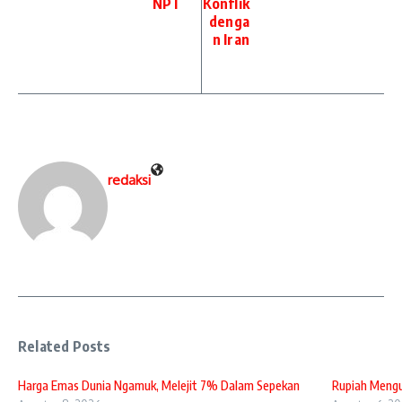
NPT
Konflik
denga
n Iran
redaksi
Related Posts
Harga Emas Dunia Ngamuk, Melejit 7% Dalam Sepekan
Rupiah Mengua