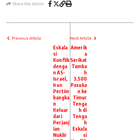
Share this Article
Previous Article
Next Article
Eskala
Amerik
si
a
Konflik
Serikat
denga
Tamba
n AS-
h
Israel,
3.500
Iran
Pasuka
Pertim
n ke
bangka
Timur
n
Tenga
Keluar
h di
dari
Tenga
Perjanj
h
ian
Eskala
Nuklir
si