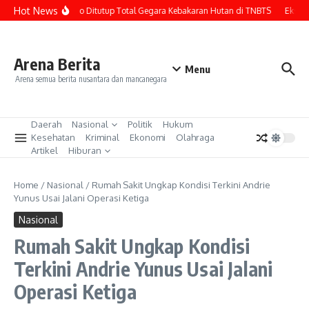
Lewati ke konten
Hot News
Wisata Bromo Ditutup Total Gegara Kebakaran Hutan di TNBTS
Eks Pres
Arena Berita
Menu
Arena semua berita nusantara dan mancanegara
Daerah
Nasional
Politik
Hukum
Kesehatan
Kriminal
Ekonomi
Olahraga
Artikel
Hiburan
Home
/
Nasional
/
Rumah Sakit Ungkap Kondisi Terkini Andrie
Yunus Usai Jalani Operasi Ketiga
Nasional
Rumah Sakit Ungkap Kondisi
Terkini Andrie Yunus Usai Jalani
Operasi Ketiga