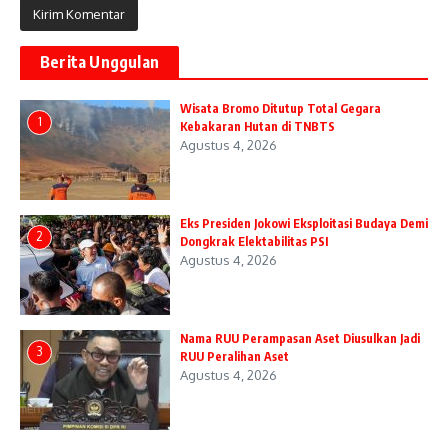
Berita Unggulan
Wisata Bromo Ditutup Total Gegara
1
Kebakaran Hutan di TNBTS
Agustus 4, 2026
Eks Presiden Jokowi Eksploitasi Budaya Demi
2
Dongkrak Elektabilitas PSI
Agustus 4, 2026
Nama RUU Perampasan Aset Diusulkan Jadi
3
RUU Peralihan Aset
Agustus 4, 2026