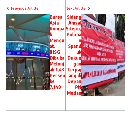
Previous Article
Next Article
Bursa
Sidang
Asia
Amsal
Kompa
Sitepu,
k
Puluha
Mengu
n
at,
Spand
IHSG
uk
Dibuka
Dukun
Melonj
gan
ak 1,43
Terpaj
Persen
ang di
ke
Depan
7.149
PN
Medan