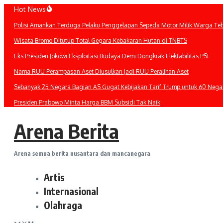
Lewati
Hot News
ke
Polisi Amankan Terduga Pelaku Penggelapan Sepeda Motor Milik Warga Te
konten
Wisata Bromo Ditutup Total Gegara Kebakaran Hutan di TNBTS
Eks Presiden Jokowi Eksploitasi Budaya Demi Dongkrak Elektabilitas PSI
Nama RUU Perampasan Aset Diusulkan Jadi RUU Peralihan Aset
Sebanyak 25 Negara Bagian AS Gugat Kebijakan Tarif Trump untuk 60 Nega
Presiden Prabowo Minta Harga BBM Subsidi Tak Naik
Arena Berita
Arena semua berita nusantara dan mancanegara
Artis
Internasional
Olahraga