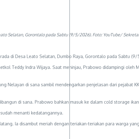
o Selatan, Gorontalo pada Sabtu (9/5/2026). Foto: YouTube/ Sekretar
ada di Desa Leato Selatan, Dumbo Raya, Gorontalo pada Sabtu (9/
 Letkol Teddy Indra Wijaya. Saat meninjau, Prabowo didampingi oleh
g Nelayan di sana sambil mendengarkan penjelasan dari pejabat KK
ibangun di sana. Prabowo bahkan masuk ke dalam cold storage ikan y
g sudah menanti kedatangannya.
atang. Ia disambut meriah dengan teriakan-teriakan para warga ya