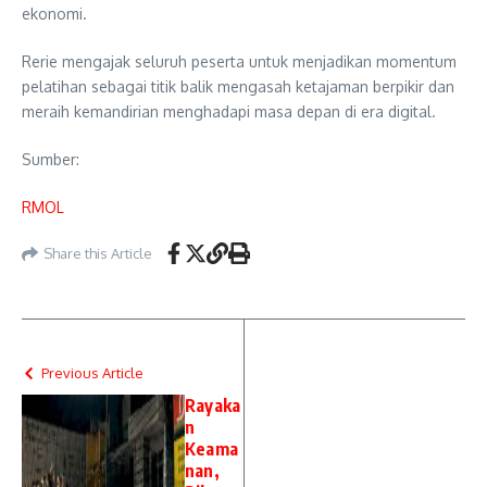
ekonomi.
Rerie mengajak seluruh peserta untuk menjadikan momentum
pelatihan sebagai titik balik mengasah ketajaman berpikir dan
meraih kemandirian menghadapi masa depan di era digital.
Sumber:
RMOL
Share this Article
Previous Article
Rayaka
n
Keama
nan,