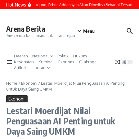
Lewati ke konten
Hot News
Tiba di Kejagung, Febrie Adriansyah Akan Diperiksa Sebagai Tersangka 
Arena Berita
Menu
Arena semua berita nusantara dan mancanegara
Daerah
Nasional
Politik
Hukum
Kesehatan
Kriminal
Ekonomi
Olahraga
Artikel
Hiburan
Home
/
Ekonomi
/
Lestari Moerdijat Nilai Penguasaan AI Penting
untuk Daya Saing UMKM
Ekonomi
Lestari Moerdijat Nilai
Penguasaan AI Penting untuk
Daya Saing UMKM