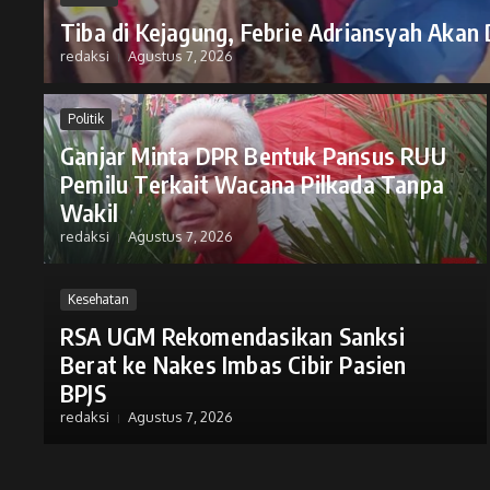
Tiba di Kejagung, Febrie Adriansyah Akan
redaksi
Agustus 7, 2026
Politik
Ganjar Minta DPR Bentuk Pansus RUU
Pemilu Terkait Wacana Pilkada Tanpa
Wakil
redaksi
Agustus 7, 2026
Kesehatan
RSA UGM Rekomendasikan Sanksi
Berat ke Nakes Imbas Cibir Pasien
BPJS
redaksi
Agustus 7, 2026