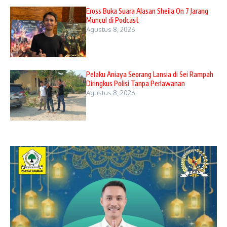
Eross Buka Suara Alasan Sheila On 7 Jarang
Muncul di Podcast
Agustus 8, 2026
Pelaku Aniaya Seorang Lansia di Sei Rampah
Diringkus Polisi Tanpa Perlawanan
Agustus 8, 2026