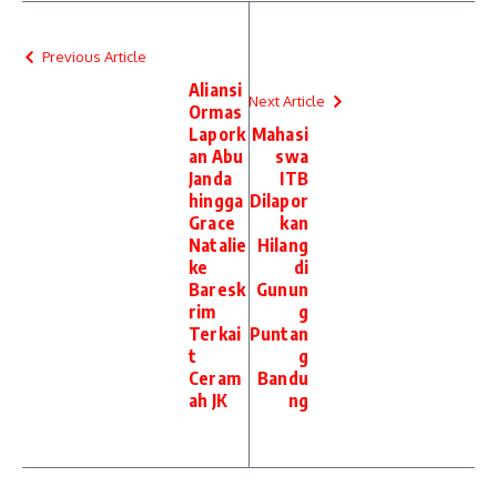
Previous Article
Aliansi
Next Article
Ormas
Lapork
Mahasi
an Abu
swa
Janda
ITB
hingga
Dilapor
Grace
kan
Natalie
Hilang
ke
di
Baresk
Gunun
rim
g
Terkai
Puntan
t
g
Ceram
Bandu
ah JK
ng