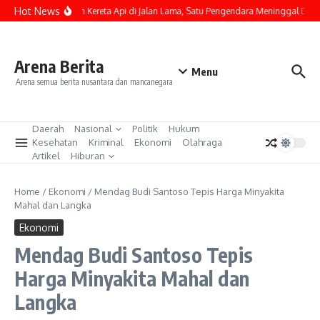
Lewati ke konten
Hot News
Kecelakaan Kereta Api di Jalan Lama, Satu Pengendara Meninggal Dunia
Arena Berita
Menu
Arena semua berita nusantara dan mancanegara
Daerah
Nasional
Politik
Hukum
Kesehatan
Kriminal
Ekonomi
Olahraga
Artikel
Hiburan
Home
/
Ekonomi
/
Mendag Budi Santoso Tepis Harga Minyakita
Mahal dan Langka
Ekonomi
Mendag Budi Santoso Tepis
Harga Minyakita Mahal dan
Langka