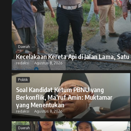
Daerah
Kecelakaan Kereta Api di Jalan Lama, Sat
redaksi
Agustus 8, 2026
Politik
Soal Kandidat Ketum PBNU yang
Berkonflik, Ma’ruf Amin: Muktamar
yang Menentukan
redaksi
Agustus 8, 2026
Daerah