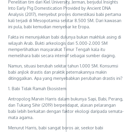
Penelitian tim dari Kiel University, Jerman, berjudul Insights
Into Early Pig Domestication Provided by Ancient DNA
Analysis (2017), menyebut proses domestikasi babi pertama
kali terjadi di Mesopotamia sekitar 8.500 SM. Dari kawasan
ini pula, babi kemudian menyebar ke Eropa.
Fakta ini menunjukkan babi dulunya bukan makhluk asing di
wilayah Arab. Bukti arkeologis dari 5.000-2.000 SM
memperlihatkan masyarakat Timur Tengah kala itu
memelihara babi secara intensif sebagai sumber daging.
Namun, situasi berubah sekitar tahun 1.000 SM. Konsumsi
babi anjlok drastis dan praktik peternakannya makin
ditinggalkan. Apa yang menyebabkan perubahan drastis ini?
1. Babi Tidak Ramah Ekosistem
Antropolog Marvin Harris dalam bukunya Sapi, Babi, Perang,
dan Tukang Sihir (2019) berpendapat, alasan pelarangan
babi lebih berkaitan dengan faktor ekologi daripada semata-
mata agama.
Menurut Harris, babi sangat boros air, seekor babi