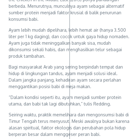
berbeda. Menurutnya, munculnya ayam sebagai alternatif
sumber protein menjadi faktor krusial di balik penurunan
konsumsi babi.
Ayam lebih mudah dipelihara, lebih hemat air (hanya 3.500
liter per 1 kg daging), dan cocok untuk gaya hidup nomaden.
Ayam juga tidak meninggalkan banyak sisa, mudah
dikonsumsi sekali habis, dan menghasilkan telur sebagai
produk tambahan.
Bagi masyarakat Arab yang sering berpindah tempat dan
hidup di lingkungan tandus, ayam menjadi solusi ideal.
Dalam jangka panjang, kehadiran ayam secara perlahan
menggantikan posisi babi di meja makan.
“Dalam kondisi seperti itu, ayam menjadi sumber protein
utama, dan babi tak lagi dibutuhkan,” tulis Redding.
Seiring waktu, praktik memelihara dan mengonsumsi babi di
Timur Tengah terus menyusut. Meski awalnya bukan karena
alasan spiritual, faktor ekologis dan perubahan pola hidup
berperan besar dalam menggeser peran babi.