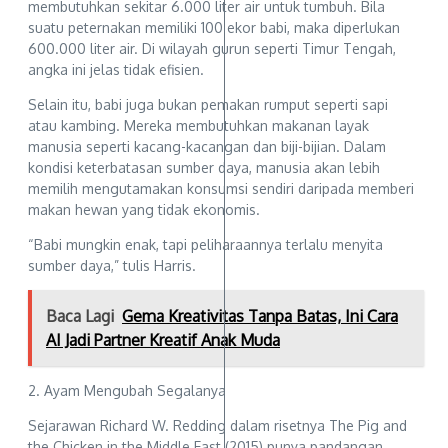
membutuhkan sekitar 6.000 liter air untuk tumbuh. Bila
suatu peternakan memiliki 100 ekor babi, maka diperlukan
600.000 liter air. Di wilayah gurun seperti Timur Tengah,
angka ini jelas tidak efisien.
Selain itu, babi juga bukan pemakan rumput seperti sapi
atau kambing. Mereka membutuhkan makanan layak
manusia seperti kacang-kacangan dan biji-bijian. Dalam
kondisi keterbatasan sumber daya, manusia akan lebih
memilih mengutamakan konsumsi sendiri daripada memberi
makan hewan yang tidak ekonomis.
“Babi mungkin enak, tapi peliharaannya terlalu menyita
sumber daya,” tulis Harris.
Baca Lagi
Gema Kreativitas Tanpa Batas, Ini Cara
AI Jadi Partner Kreatif Anak Muda
2. Ayam Mengubah Segalanya
Sejarawan Richard W. Redding dalam risetnya The Pig and
the Chicken in the Middle East (2015) punya pandangan