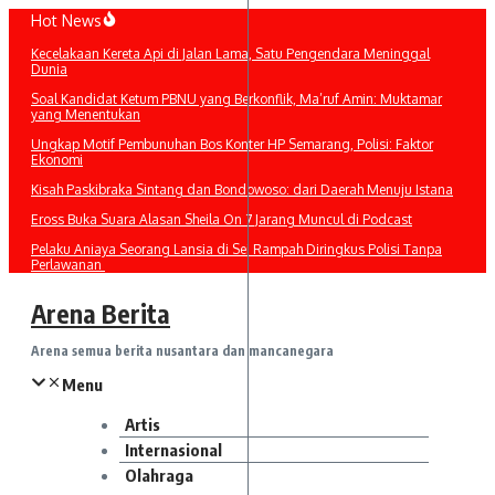
Lewati
Hot News
ke
Kecelakaan Kereta Api di Jalan Lama, Satu Pengendara Meninggal
konten
Dunia
Soal Kandidat Ketum PBNU yang Berkonflik, Ma’ruf Amin: Muktamar
yang Menentukan
Ungkap Motif Pembunuhan Bos Konter HP Semarang, Polisi: Faktor
Ekonomi
Kisah Paskibraka Sintang dan Bondowoso: dari Daerah Menuju Istana
Eross Buka Suara Alasan Sheila On 7 Jarang Muncul di Podcast
Pelaku Aniaya Seorang Lansia di Sei Rampah Diringkus Polisi Tanpa
Perlawanan
Arena Berita
Arena semua berita nusantara dan mancanegara
Menu
Artis
Internasional
Olahraga