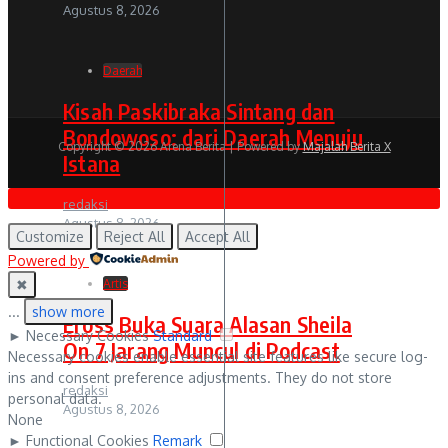
Agustus 8, 2026
Daerah
Kisah Paskibraka Sintang dan
Bondowoso: dari Daerah Menuju
Copyright © 2026 Arena Berita | Powered by
Majalah Berita X
Istana
redaksi
Agustus 8, 2026
Customize
Reject All
Accept All
Powered by
✖
Artis
...
show more
Eross Buka Suara Alasan Sheila
►
Necessary Cookies
Standard
On 7 Jarang Muncul di Podcast
Necessary cookies enable essential site features like secure log-
ins and consent preference adjustments. They do not store
redaksi
personal data.
Agustus 8, 2026
None
►
Functional Cookies
Remark