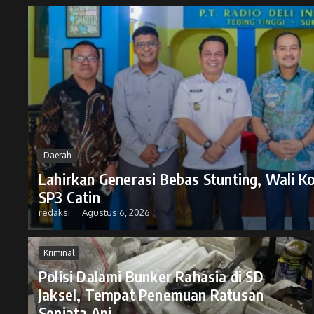
Daerah
Lahirkan Generasi Bebas Stunting, Wali K
SP3 Catin
redaksi
Agustus 6, 2026
Kriminal
Polisi Dalami Bunker Rahasia di SD
Jaksel, Tempat Penemuan Ratusan
Senjata Api