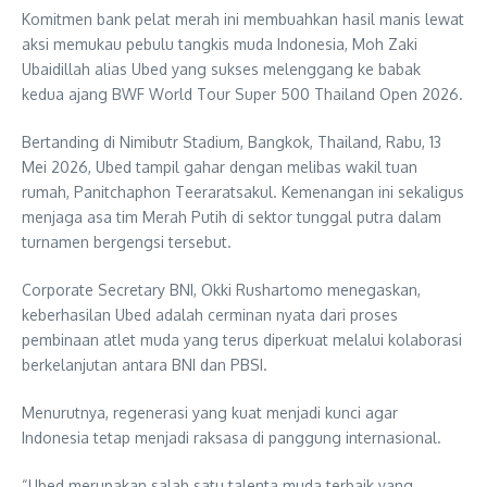
Komitmen bank pelat merah ini membuahkan hasil manis lewat
aksi memukau pebulu tangkis muda Indonesia, Moh Zaki
Ubaidillah alias Ubed yang sukses melenggang ke babak
kedua ajang BWF World Tour Super 500 Thailand Open 2026.
Bertanding di Nimibutr Stadium, Bangkok, Thailand, Rabu, 13
Mei 2026, Ubed tampil gahar dengan melibas wakil tuan
rumah, Panitchaphon Teeraratsakul. Kemenangan ini sekaligus
menjaga asa tim Merah Putih di sektor tunggal putra dalam
turnamen bergengsi tersebut.
Corporate Secretary BNI, Okki Rushartomo menegaskan,
keberhasilan Ubed adalah cerminan nyata dari proses
pembinaan atlet muda yang terus diperkuat melalui kolaborasi
berkelanjutan antara BNI dan PBSI.
Menurutnya, regenerasi yang kuat menjadi kunci agar
Indonesia tetap menjadi raksasa di panggung internasional.
“Ubed merupakan salah satu talenta muda terbaik yang