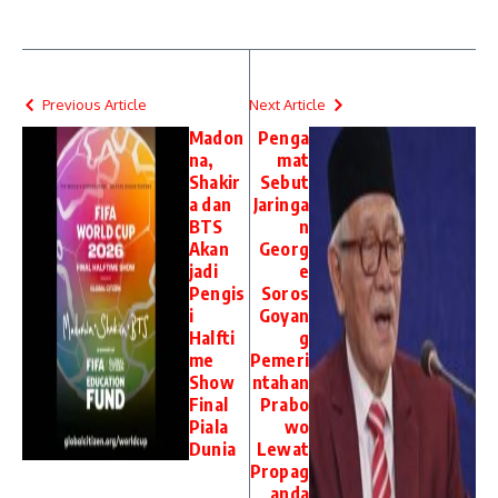
Previous Article
Next Article
Madon
Penga
na,
mat
Shakir
Sebut
a dan
Jaringa
BTS
n
Akan
Georg
jadi
e
Pengis
Soros
i
Goyan
Halfti
g
me
Pemeri
Show
ntahan
Final
Prabo
Piala
wo
Dunia
Lewat
Propag
anda