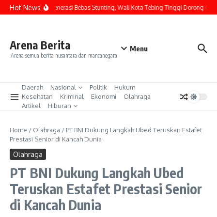
Lewati ke konten
Hot News
Lahirkan Generasi Bebas Stunting, Wali Kota Tebing Tinggi Dorong Optima
Arena Berita
Menu
Arena semua berita nusantara dan mancanegara
Daerah
Nasional
Politik
Hukum
Kesehatan
Kriminal
Ekonomi
Olahraga
Artikel
Hiburan
Home
/
Olahraga
/
PT BNI Dukung Langkah Ubed Teruskan Estafet
Prestasi Senior di Kancah Dunia
Olahraga
PT BNI Dukung Langkah Ubed
Teruskan Estafet Prestasi Senior
di Kancah Dunia