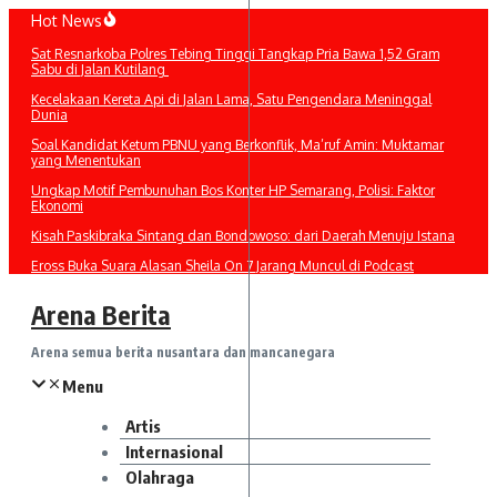
Lewati
Hot News
ke
Sat Resnarkoba Polres Tebing Tinggi Tangkap Pria Bawa 1,52 Gram
konten
Sabu di Jalan Kutilang
Kecelakaan Kereta Api di Jalan Lama, Satu Pengendara Meninggal
Dunia
Soal Kandidat Ketum PBNU yang Berkonflik, Ma’ruf Amin: Muktamar
yang Menentukan
Ungkap Motif Pembunuhan Bos Konter HP Semarang, Polisi: Faktor
Ekonomi
Kisah Paskibraka Sintang dan Bondowoso: dari Daerah Menuju Istana
Eross Buka Suara Alasan Sheila On 7 Jarang Muncul di Podcast
Arena Berita
Arena semua berita nusantara dan mancanegara
Menu
Artis
Internasional
Olahraga