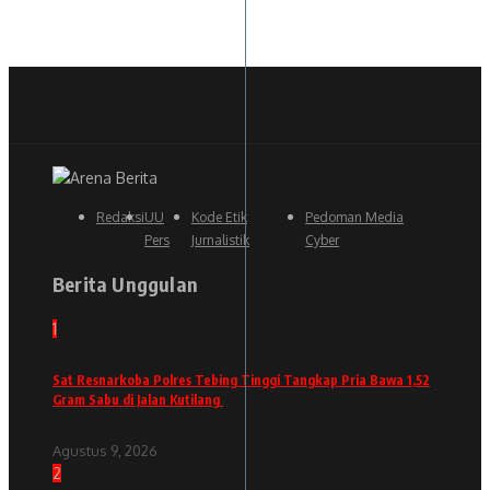
Redaksi
UU
Kode Etik
Pedoman Media
Pers
Jurnalistik
Cyber
Berita Unggulan
1
Sat Resnarkoba Polres Tebing Tinggi Tangkap Pria Bawa 1,52
Gram Sabu di Jalan Kutilang
Agustus 9, 2026
2