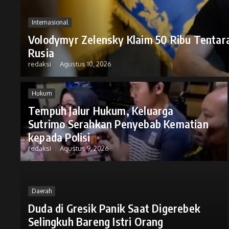
Internasional
Volodymyr Zelensky Klaim 50 Ribu Tentar
Rusia
redaksi
Agustus 10, 2026
Hukum
Tempuh Jalur Hukum, Keluarga
Sutrimo Serahkan Penyebab Kematian
kepada Polisi
redaksi
Agustus 9, 2026
Daerah
Duda di Gresik Panik Saat Digerebek
Selingkuh Bareng Istri Orang