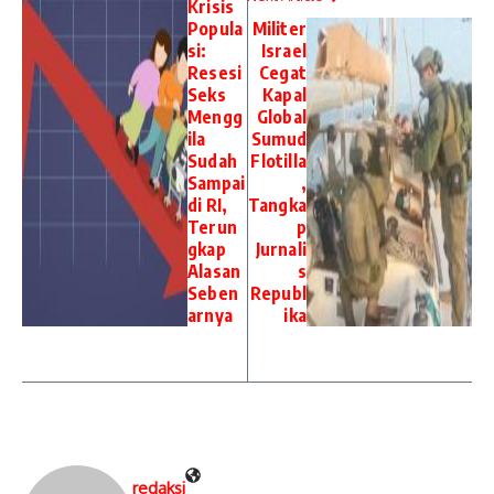
Krisis
Popula
Militer
si:
Israel
Resesi
Cegat
Seks
Kapal
Mengg
Global
ila
Sumud
Sudah
Flotilla
Sampai
,
di RI,
Tangka
Terun
p
gkap
Jurnali
Alasan
s
Seben
Republ
arnya
ika
redaksi