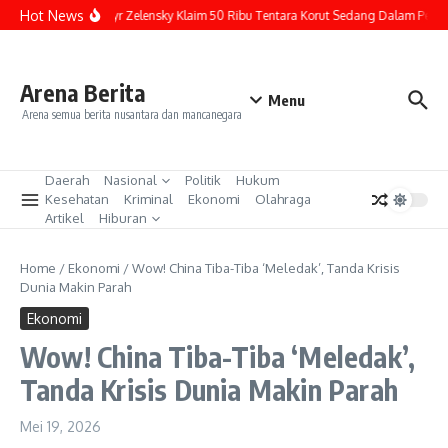
Lewati ke konten
Hot News
Volodymyr Zelensky Klaim 50 Ribu Tentara Korut Sedang Dalam Perjalan
Arena Berita
Menu
Arena semua berita nusantara dan mancanegara
Daerah
Nasional
Politik
Hukum
Kesehatan
Kriminal
Ekonomi
Olahraga
Artikel
Hiburan
Home
/
Ekonomi
/
Wow! China Tiba-Tiba ‘Meledak’, Tanda Krisis
Dunia Makin Parah
Ekonomi
Wow! China Tiba-Tiba ‘Meledak’,
Tanda Krisis Dunia Makin Parah
Mei 19, 2026