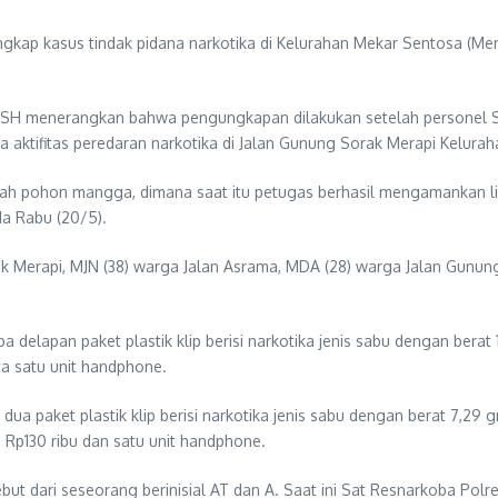
gkap kasus tindak pidana narkotika di Kelurahan Mekar Sentosa (Me
s, SH menerangkan bahwa pengungkapan dilakukan setelah personel S
ya aktifitas peredaran narkotika di Jalan Gunung Sorak Merapi Kelura
wah pohon mangga, dimana saat itu petugas berhasil mengamankan l
da Rabu (20/5).
ek Merapi, MJN (38) warga Jalan Asrama, MDA (28) warga Jalan Gunung A
elapan paket plastik klip berisi narkotika jenis sabu dengan berat 17
a satu unit handphone.
 paket plastik klip berisi narkotika jenis sabu dengan berat 7,29 gra
 Rp130 ribu dan satu unit handphone.
but dari seseorang berinisial AT dan A. Saat ini Sat Resnarkoba P