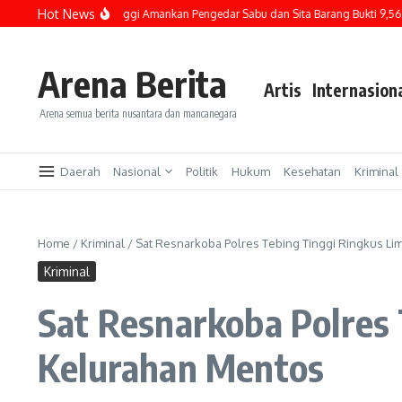
Lewati ke konten
Hot News
olres Tebing Tinggi Amankan Pengedar Sabu dan Sita Barang Bukti 9,56 Gram
Arena Berita
Artis
Internasion
Arena semua berita nusantara dan mancanegara
Daerah
Nasional
Politik
Hukum
Kesehatan
Kriminal
Home
/
Kriminal
/
Sat Resnarkoba Polres Tebing Tinggi Ringkus Li
Kriminal
Sat Resnarkoba Polres 
Kelurahan Mentos