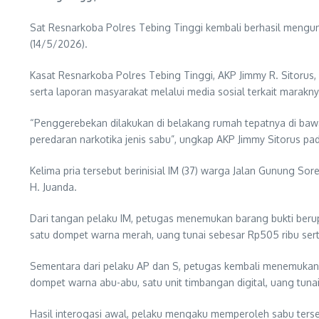
Sat Resnarkoba Polres Tebing Tinggi kembali berhasil mengun
(14/5/2026).
Kasat Resnarkoba Polres Tebing Tinggi, AKP Jimmy R. Sitoru
serta laporan masyarakat melalui media sosial terkait marakn
“Penggerebekan dilakukan di belakang rumah tepatnya di ba
peredaran narkotika jenis sabu”, ungkap AKP Jimmy Sitorus pa
Kelima pria tersebut berinisial IM (37) warga Jalan Gunung Sor
H. Juanda.
Dari tangan pelaku IM, petugas menemukan barang bukti berupa d
satu dompet warna merah, uang tunai sebesar Rp505 ribu sert
Sementara dari pelaku AP dan S, petugas kembali menemukan dua
dompet warna abu-abu, satu unit timbangan digital, uang tunai
Hasil interogasi awal, pelaku mengaku memperoleh sabu terse