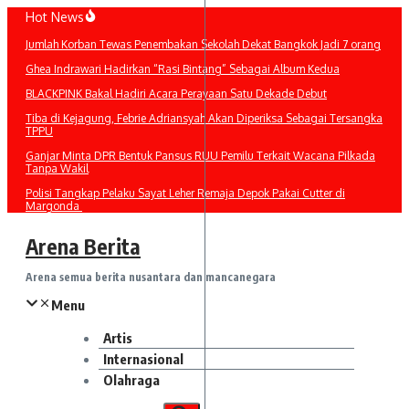
Lewati
Hot News
ke
Jumlah Korban Tewas Penembakan Sekolah Dekat Bangkok Jadi 7 orang
konten
Ghea Indrawari Hadirkan “Rasi Bintang” Sebagai Album Kedua
BLACKPINK Bakal Hadiri Acara Perayaan Satu Dekade Debut
Tiba di Kejagung, Febrie Adriansyah Akan Diperiksa Sebagai Tersangka
TPPU
Ganjar Minta DPR Bentuk Pansus RUU Pemilu Terkait Wacana Pilkada
Tanpa Wakil
Polisi Tangkap Pelaku Sayat Leher Remaja Depok Pakai Cutter di
Margonda
Arena Berita
Arena semua berita nusantara dan mancanegara
Menu
Artis
Internasional
Olahraga