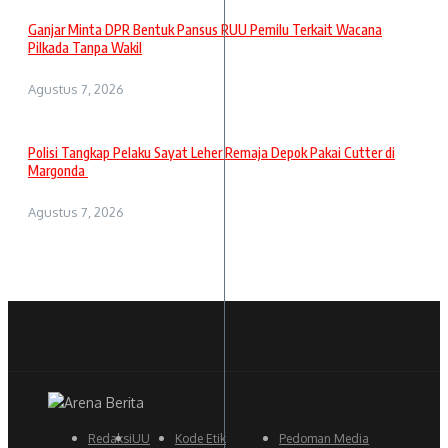
Ganjar Minta DPR Bentuk Pansus RUU Pemilu Terkait Wacana
Pilkada Tanpa Wakil
Agustus 7, 2026
Polisi Tangkap Pelaku Sayat Leher Remaja Depok Pakai Cutter di
Margonda
Agustus 7, 2026
Redaksi
UU
Kode Etik
Pedoman Media