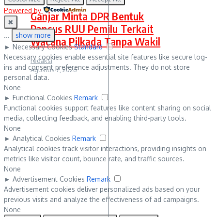
Powered by
Ganjar Minta DPR Bentuk
✖
Pansus RUU Pemilu Terkait
...
show more
Wacana Pilkada Tanpa Wakil
►
Necessary Cookies
Standard
Necessary cookies enable essential site features like secure log-
redaksi
ins and consent preference adjustments. They do not store
Agustus 7, 2026
personal data.
None
►
Functional Cookies
Remark
Functional cookies support features like content sharing on social
media, collecting feedback, and enabling third-party tools.
None
►
Analytical Cookies
Remark
Analytical cookies track visitor interactions, providing insights on
metrics like visitor count, bounce rate, and traffic sources.
None
►
Advertisement Cookies
Remark
Advertisement cookies deliver personalized ads based on your
previous visits and analyze the effectiveness of ad campaigns.
None