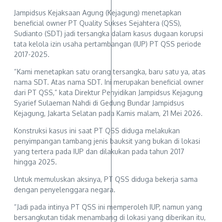
Jampidsus Kejaksaan Agung (Kejagung) menetapkan
beneficial owner PT Quality Sukses Sejahtera (QSS),
Sudianto (SDT) jadi tersangka dalam kasus dugaan korupsi
tata kelola izin usaha pertambangan (IUP) PT QSS periode
2017-2025.
“Kami menetapkan satu orang tersangka, baru satu ya, atas
nama SDT. Atas nama SDT. Ini merupakan beneficial owner
dari PT QSS,” kata Direktur Penyidikan Jampidsus Kejagung
Syarief Sulaeman Nahdi di Gedung Bundar Jampidsus
Kejagung, Jakarta Selatan pada Kamis malam, 21 Mei 2026.
Konstruksi kasus ini saat PT QSS diduga melakukan
penyimpangan tambang jenis bauksit yang bukan di lokasi
yang tertera pada IUP dan dilakukan pada tahun 2017
hingga 2025.
Untuk memuluskan aksinya, PT QSS diduga bekerja sama
dengan penyelenggara negara.
“Jadi pada intinya PT QSS ini memperoleh IUP, namun yang
bersangkutan tidak menambang di lokasi yang diberikan itu,