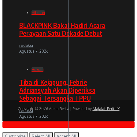
Hiburan
BLACKPINK Bakal Hadiri Acara
Perayaan Satu Dekade Debut
redaksi
Agustus 7, 2026
Hukum
Tiba di Kejagung, Febrie
Adriansyah Akan Diperiksa
Sebagai Tersangka TPPU
Copyright © 2026 Arena Berita | Powered by
Majalah Berita X
redaksi
Agustus 7, 2026
Politik
Customize
Reject All
Accept All