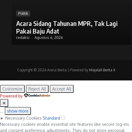
Politik
Acara Sidang Tahunan MPR, Tak Lagi
Pakai Baju Adat
redaksi
Agustus 6, 2026
Copyright © 2026 Arena Berita | Powered by
Majalah Berita X
Customize
Reject All
Accept All
Powered by
✖
...
show more
►
Necessary Cookies
Standard
Necessary cookies enable essential site features like secure log-ins
and consent preference adjustments. They do not store personal