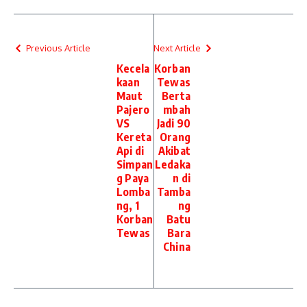
Previous Article
Next Article
Kecela
Korban
kaan
Tewas
Maut
Berta
Pajero
mbah
VS
Jadi 90
Kereta
Orang
Api di
Akibat
Simpan
Ledaka
g Paya
n di
Lomba
Tamba
ng, 1
ng
Korban
Batu
Tewas
Bara
China