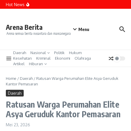
Penemuan Ratusan Senjata Api
Lewati ke konten
Hot News
Acara Sidang Tahunan MPR, Tak Lagi Pakai Baju Adat
Viral di Media Sosial, Perempuan Vietnam Melahirkan di
Sepeda Motor
Dua Pendaki Tewas di Gunung Piramid Berhasil
Dievakuasi
Arena Berita
Menu
Arena semua berita nusantara dan mancanegara
Daerah
Nasional
Politik
Hukum
Kesehatan
Kriminal
Ekonomi
Olahraga
Artikel
Hiburan
Home
/
Daerah
/
Ratusan Warga Perumahan Elite Asya Geruduk
Kantor Pemasaran
Daerah
Ratusan Warga Perumahan Elite
Asya Geruduk Kantor Pemasaran
Mei 23, 2026