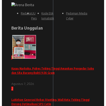
Redaksi
UU
Kode Etik
Pedoman Media
Pers
Jurnalistik
Cyber
Berita Unggulan
1
Kasus Narkoba, Polres Tebing Tinggi Amankan Pengedar Sabu
dan Sita Barang Bukti 9,56 Gram
Agustus 7, 2026
2
Lahirkan Generasi Bebas Stunting, Wali Kota Tebing Tinggi
Dorong Optimalisasi SP3 Catin