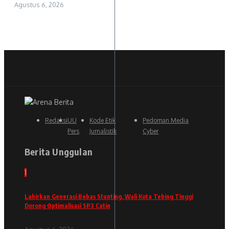
Agustus 6, 2026
Redaksi
UU
Kode Etik
Pedoman Media
Pers
Jurnalistik
Cyber
Berita Unggulan
1
Lahirkan Generasi Bebas Stunting, Wali Kota Tebing Tinggi
Dorong Optimalisasi SP3 Catin