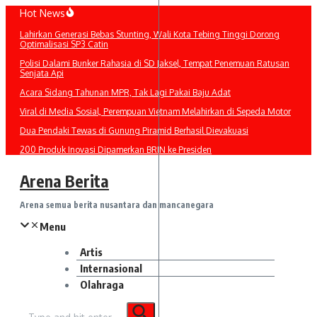
Lewati
Hot News
ke
Lahirkan Generasi Bebas Stunting, Wali Kota Tebing Tinggi Dorong
konten
Optimalisasi SP3 Catin
Polisi Dalami Bunker Rahasia di SD Jaksel, Tempat Penemuan Ratusan
Senjata Api
Acara Sidang Tahunan MPR, Tak Lagi Pakai Baju Adat
Viral di Media Sosial, Perempuan Vietnam Melahirkan di Sepeda Motor
Dua Pendaki Tewas di Gunung Piramid Berhasil Dievakuasi
200 Produk Inovasi Dipamerkan BRIN ke Presiden
Arena Berita
Arena semua berita nusantara dan mancanegara
Menu
Artis
Internasional
Olahraga
Pencarian