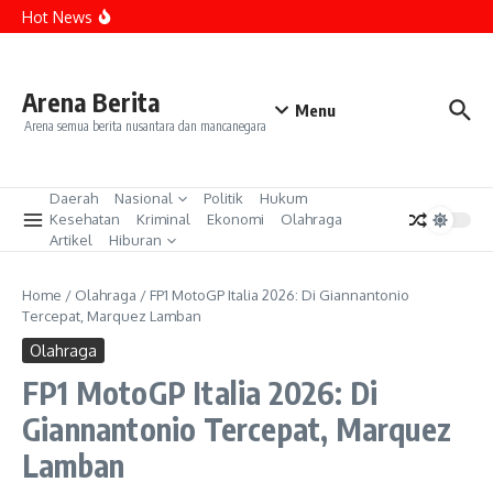
Lewati ke konten
Tiba di Kejagung, Febrie Adriansyah Akan Diperiksa
Hot News
Sebagai Tersangka TPPU
Ganjar Minta DPR Bentuk Pansus RUU Pemilu Terkait
Wacana Pilkada Tanpa Wakil
Polisi Tangkap Pelaku Sayat Leher Remaja Depok Pakai
Cutter di Margonda
Arena Berita
Menu
Arena semua berita nusantara dan mancanegara
Daerah
Nasional
Politik
Hukum
Kesehatan
Kriminal
Ekonomi
Olahraga
Artikel
Hiburan
Home
/
Olahraga
/
FP1 MotoGP Italia 2026: Di Giannantonio
Tercepat, Marquez Lamban
Olahraga
FP1 MotoGP Italia 2026: Di
Giannantonio Tercepat, Marquez
Lamban