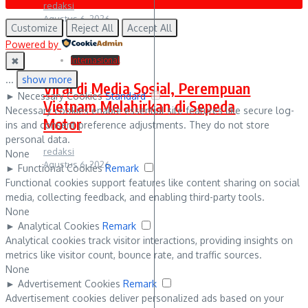
redaksi
Agustus 6, 2026
Customize
Reject All
Accept All
Powered by
✖
Internasional
...
show more
Viral di Media Sosial, Perempuan
►
Necessary Cookies
Standard
Vietnam Melahirkan di Sepeda
Necessary cookies enable essential site features like secure log-
Motor
ins and consent preference adjustments. They do not store
personal data.
redaksi
None
Agustus 6, 2026
►
Functional Cookies
Remark
Functional cookies support features like content sharing on social
media, collecting feedback, and enabling third-party tools.
None
►
Analytical Cookies
Remark
Analytical cookies track visitor interactions, providing insights on
metrics like visitor count, bounce rate, and traffic sources.
None
►
Advertisement Cookies
Remark
Advertisement cookies deliver personalized ads based on your