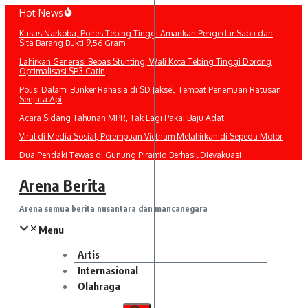
Lewati
Hot News
ke
Kasus Narkoba, Polres Tebing Tinggi Amankan Pengedar Sabu dan
konten
Sita Barang Bukti 9,56 Gram
Lahirkan Generasi Bebas Stunting, Wali Kota Tebing Tinggi Dorong
Optimalisasi SP3 Catin
Polisi Dalami Bunker Rahasia di SD Jaksel, Tempat Penemuan Ratusan
Senjata Api
Acara Sidang Tahunan MPR, Tak Lagi Pakai Baju Adat
Viral di Media Sosial, Perempuan Vietnam Melahirkan di Sepeda Motor
Dua Pendaki Tewas di Gunung Piramid Berhasil Dievakuasi
Arena Berita
Arena semua berita nusantara dan mancanegara
Menu
Artis
Internasional
Olahraga