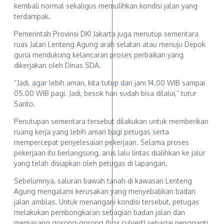
kembali normal sekaligus memulihkan kondisi jalan yang
terdampak.
Pemerintah Provinsi DKI Jakarta juga menutup sementara
ruas Jalan Lenteng Agung arah selatan atau menuju Depok
guna mendukung kelancaran proses perbaikan yang
dikerjakan oleh Dinas SDA.
“Jadi, agar lebih aman, kita tutup dari jam 14.00 WIB sampai
05.00 WIB pagi. Jadi, besok hari sudah bisa dilalui,” tutur
Santo.
Penutupan sementara tersebut dilakukan untuk memberikan
ruang kerja yang lebih aman bagi petugas serta
mempercepat penyelesaian pekerjaan. Selama proses
pekerjaan itu berlangsung, arus lalu lintas dialihkan ke jalur
yang telah disiapkan oleh petugas di lapangan.
Sebelumnya, saluran bawah tanah di kawasan Lenteng
Agung mengalami kerusakan yang menyebabkan badan
jalan amblas. Untuk menangani kondisi tersebut, petugas
melakukan pembongkaran sebagian badan jalan dan
memasang gorong-gorong (box culvert) sebagai pengganti