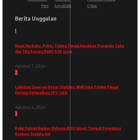
Pers
Jurnalistik
Cyber
Berita Unggulan
1
Kasus Narkoba, Polres Tebing Tinggi Amankan Pengedar Sabu
dan Sita Barang Bukti 9,56 Gram
Agustus 7, 2026
2
Lahirkan Generasi Bebas Stunting, Wali Kota Tebing Tinggi
Dorong Optimalisasi SP3 Catin
Agustus 6, 2026
3
Polisi Dalami Bunker Rahasia di SD Jaksel, Tempat Penemuan
Ratusan Senjata Api