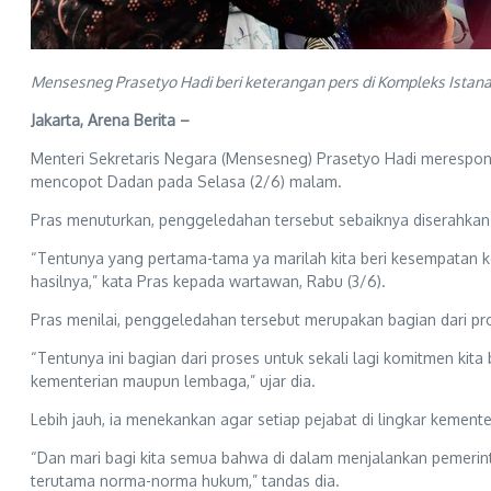
Mensesneg Prasetyo Hadi beri keterangan pers di Kompleks Istana Ke
Jakarta, Arena Berita –
Menteri Sekretaris Negara (Mensesneg) Prasetyo Hadi merespo
mencopot Dadan pada Selasa (2/6) malam.
Pras menuturkan, penggeledahan tersebut sebaiknya diserahka
“Tentunya yang pertama-tama ya marilah kita beri kesempatan k
hasilnya,” kata Pras kepada wartawan, Rabu (3/6).
Pras menilai, penggeledahan tersebut merupakan bagian dari p
“Tentunya ini bagian dari proses untuk sekali lagi komitmen k
kementerian maupun lembaga,” ujar dia.
Lebih jauh, ia menekankan agar setiap pejabat di lingkar keme
“Dan mari bagi kita semua bahwa di dalam menjalankan pemerint
terutama norma-norma hukum,” tandas dia.