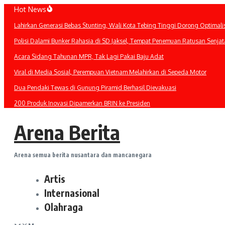
Lewati
Hot News
ke
Lahirkan Generasi Bebas Stunting, Wali Kota Tebing Tinggi Dorong Optimali
konten
Polisi Dalami Bunker Rahasia di SD Jaksel, Tempat Penemuan Ratusan Senjat
Acara Sidang Tahunan MPR, Tak Lagi Pakai Baju Adat
Viral di Media Sosial, Perempuan Vietnam Melahirkan di Sepeda Motor
Dua Pendaki Tewas di Gunung Piramid Berhasil Dievakuasi
200 Produk Inovasi Dipamerkan BRIN ke Presiden
Arena Berita
Arena semua berita nusantara dan mancanegara
Artis
Internasional
Olahraga