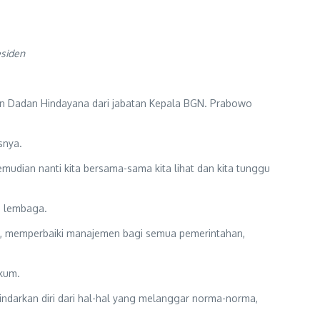
esiden
n Dadan Hindayana dari jabatan Kepala BGN. Prabowo
snya.
udian nanti kita bersama-sama kita lihat dan kita tunggu
n lembaga.
ola, memperbaiki manajemen bagi semua pemerintahan,
ukum.
ndarkan diri dari hal-hal yang melanggar norma-norma,