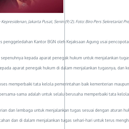
presidenan, Jakarta Pusat, Senin (9/2). Foto: Biro Pers Sekretariat Pr
ns penggeledahan Kantor BGN oleh Kejaksaan Agung usai pencopota
n sepenuhnya kepada aparat penegak hukum untuk menjalankan tuga
epada aparat penegak hukum di dalam menjalankan tugasnya, dan kem
roses memperbaiki tata kelola pemerintahan baik kementerian maupu
ita bersama-sama adalah untuk selalu berusaha memperbaiki tata kel
nterian dan lembaga untuk menjalankan tugas sesuai dengan aturan h
ahan dan di dalam menjalankan tugas sehari-hari untuk terus menghi