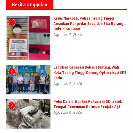
Berita Unggulan
Kasus Narkoba, Polres Tebing Tinggi
1
Amankan Pengedar Sabu dan Sita Barang
Bukti 9,56 Gram
Agustus 7, 2026
Lahirkan Generasi Bebas Stunting, Wali
2
Kota Tebing Tinggi Dorong Optimalisasi SP3
Catin
Agustus 6, 2026
Polisi Dalami Bunker Rahasia di SD Jaksel,
3
Tempat Penemuan Ratusan Senjata Api
Agustus 6, 2026