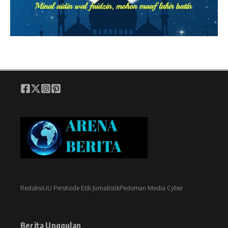
Redaksi
UU Pers
Kode Etik Jurnalistik
Pedoman Media Cyber
Berita Unggulan