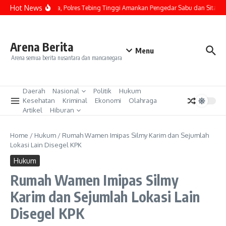
Lewati ke konten
Hot News
Kasus Narkoba, Polres Tebing Tinggi Amankan Pengedar Sabu dan Sita Baran
Arena Berita
Menu
Arena semua berita nusantara dan mancanegara
Daerah
Nasional
Politik
Hukum
Kesehatan
Kriminal
Ekonomi
Olahraga
Artikel
Hiburan
Home
/
Hukum
/
Rumah Wamen Imipas Silmy Karim dan Sejumlah
Lokasi Lain Disegel KPK
Hukum
Rumah Wamen Imipas Silmy
Karim dan Sejumlah Lokasi Lain
Disegel KPK