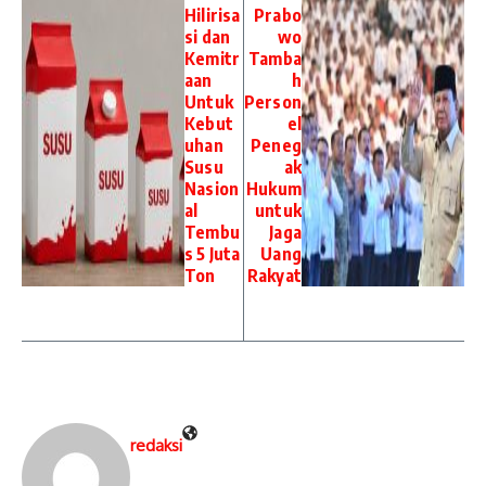
Hilirisa
Prabo
si dan
wo
Kemitr
Tamba
aan
h
Untuk
Person
Kebut
el
uhan
Peneg
Susu
ak
Nasion
Hukum
al
untuk
Tembu
Jaga
s 5 Juta
Uang
Ton
Rakyat
redaksi