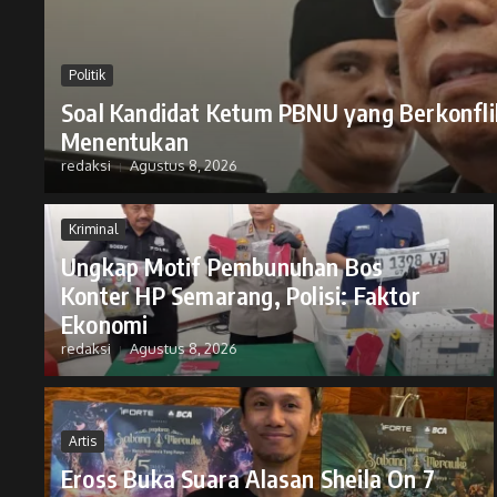
Politik
Soal Kandidat Ketum PBNU yang Berkonfl
Menentukan
redaksi
Agustus 8, 2026
Kriminal
Ungkap Motif Pembunuhan Bos
Konter HP Semarang, Polisi: Faktor
Ekonomi
redaksi
Agustus 8, 2026
Artis
Eross Buka Suara Alasan Sheila On 7