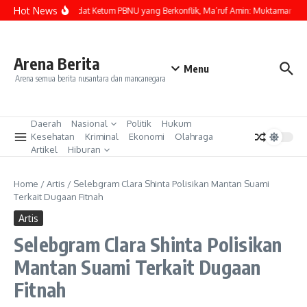
Lewati ke konten
Hot News
Soal Kandidat Ketum PBNU yang Berkonflik, Ma’ruf Amin: Muktamar yang
Arena Berita
Menu
Arena semua berita nusantara dan mancanegara
Daerah
Nasional
Politik
Hukum
Kesehatan
Kriminal
Ekonomi
Olahraga
Artikel
Hiburan
Home
/
Artis
/
Selebgram Clara Shinta Polisikan Mantan Suami
Terkait Dugaan Fitnah
Artis
Selebgram Clara Shinta Polisikan
Mantan Suami Terkait Dugaan
Fitnah