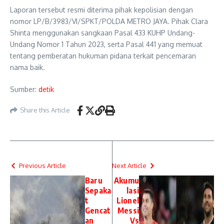
Laporan tersebut resmi diterima pihak kepolisian dengan
nomor LP/B/3983/VI/SPKT/POLDA METRO JAYA. Pihak Clara
Shinta menggunakan sangkaan Pasal 433 KUHP Undang-
Undang Nomor 1 Tahun 2023, serta Pasal 441 yang memuat
tentang pemberatan hukuman pidana terkait pencemaran
nama baik.
Sumber:
detik
Share this Article
Previous Article
Next Article
Baru
Akumu
Sepaka
lasi
t
Lionel
Gencat
Messi
an
Vs