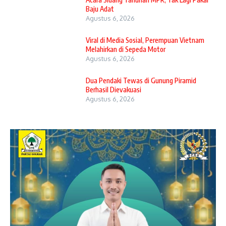
Baju Adat
Agustus 6, 2026
Viral di Media Sosial, Perempuan Vietnam
Melahirkan di Sepeda Motor
Agustus 6, 2026
Dua Pendaki Tewas di Gunung Piramid
Berhasil Dievakuasi
Agustus 6, 2026