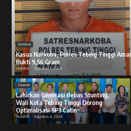
Kriminal
Kasus Narkoba, Polres Tebing Tinggi Ama
Bukti 9,56 Gram
redaksi
Agustus 7, 2026
Daerah
Lahirkan Generasi Bebas Stunting,
Wali Kota Tebing Tinggi Dorong
Optimalisasi SP3 Catin
redaksi
Agustus 6, 2026