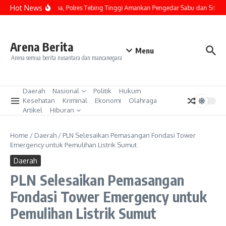
Lewati ke konten
Hot News
Kasus Narkoba, Polres Tebing Tinggi Amankan Pengedar Sabu dan Sita Bara
Arena Berita
Menu
Arena semua berita nusantara dan mancanegara
Daerah
Nasional
Politik
Hukum
Kesehatan
Kriminal
Ekonomi
Olahraga
Artikel
Hiburan
Home
/
Daerah
/
PLN Selesaikan Pemasangan Fondasi Tower
Emergency untuk Pemulihan Listrik Sumut
Daerah
PLN Selesaikan Pemasangan
Fondasi Tower Emergency untuk
Pemulihan Listrik Sumut