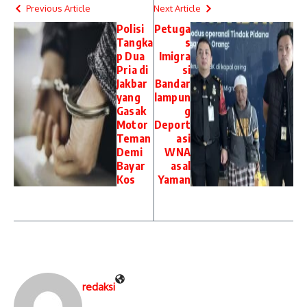
Previous Article
Next Article
Polisi
Petuga
Tangka
s
p Dua
Imigra
Pria di
si
Jakbar
Bandar
yang
lampun
Gasak
g
Motor
Deport
Teman
asi
Demi
WNA
Bayar
asal
Kos
Yaman
redaksi