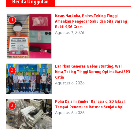
Berita Unggulan
Kasus Narkoba, Polres Tebing Tinggi
1
Amankan Pengedar Sabu dan Sita Barang
Bukti 9,56 Gram
Agustus 7, 2026
Lahirkan Generasi Bebas Stunting, Wali
2
Kota Tebing Tinggi Dorong Optimalisasi SP3
Catin
Agustus 6, 2026
Polisi Dalami Bunker Rahasia di SD Jaksel,
3
Tempat Penemuan Ratusan Senjata Api
Agustus 6, 2026