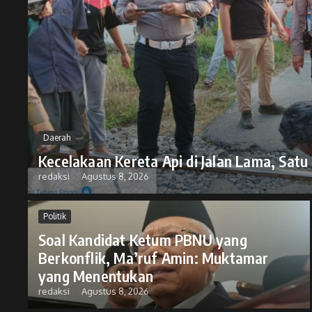
Daerah
Kecelakaan Kereta Api di Jalan Lama, Sat
redaksi
Agustus 8, 2026
Politik
Soal Kandidat Ketum PBNU yang
Berkonflik, Ma’ruf Amin: Muktamar
yang Menentukan
redaksi
Agustus 8, 2026