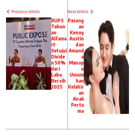
Previous Article
Next Article
RUPS
Pasang
Tahun
an
an
Kenny
Alfama
Austin
rt
dan
Setujui
Amand
Divide
a
n 50%
Manop
dari
o
Laba
Umum
Bersih
kan
2025
Kelahir
an
Anak
Perta
ma