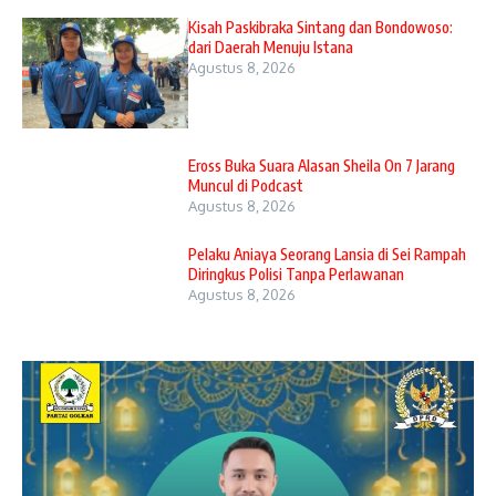
Kisah Paskibraka Sintang dan Bondowoso:
dari Daerah Menuju Istana
Agustus 8, 2026
Eross Buka Suara Alasan Sheila On 7 Jarang
Muncul di Podcast
Agustus 8, 2026
Pelaku Aniaya Seorang Lansia di Sei Rampah
Diringkus Polisi Tanpa Perlawanan
Agustus 8, 2026