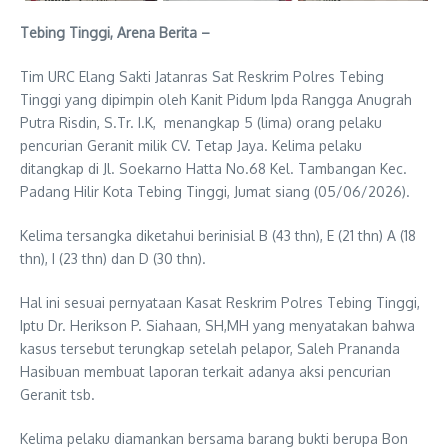
Tebing Tinggi, Arena Berita –
Tim URC Elang Sakti Jatanras Sat Reskrim Polres Tebing
Tinggi yang dipimpin oleh Kanit Pidum Ipda Rangga Anugrah
Putra Risdin, S.Tr. I.K, menangkap 5 (lima) orang pelaku
pencurian Geranit milik CV. Tetap Jaya. Kelima pelaku
ditangkap di Jl. Soekarno Hatta No.68 Kel. Tambangan Kec.
Padang Hilir Kota Tebing Tinggi, Jumat siang (05/06/2026).
Kelima tersangka diketahui berinisial B (43 thn), E (21 thn) A (18
thn), I (23 thn) dan D (30 thn).
Hal ini sesuai pernyataan Kasat Reskrim Polres Tebing Tinggi,
Iptu Dr. Herikson P. Siahaan, SH,MH yang menyatakan bahwa
kasus tersebut terungkap setelah pelapor, Saleh Prananda
Hasibuan membuat laporan terkait adanya aksi pencurian
Geranit tsb.
Kelima pelaku diamankan bersama barang bukti berupa Bon