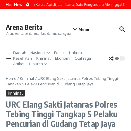
Lewati ke konten
Hot News
Kecelakaan Kereta Api di Jalan Lama, Satu Pengendara Meninggal Dunia
Arena Berita
Menu
Arena semua berita nusantara dan mancanegara
Daerah
Nasional
Politik
Hukum
Kesehatan
Kriminal
Ekonomi
Olahraga
Artikel
Hiburan
Home
/
Kriminal
/
URC Elang Sakti Jatanras Polres Tebing Tinggi
Tangkap 5 Pelaku Pencurian di Gudang Tetap Jaya
Kriminal
URC Elang Sakti Jatanras Polres
Tebing Tinggi Tangkap 5 Pelaku
Pencurian di Gudang Tetap Jaya