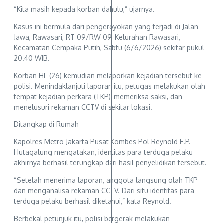
“Kita masih kepada korban dahulu,” ujarnya.
Kasus ini bermula dari pengeroyokan yang terjadi di Jalan
Jawa, Rawasari, RT 09/RW 09, Kelurahan Rawasari,
Kecamatan Cempaka Putih, Sabtu (6/6/2026) sekitar pukul
20.40 WIB.
Korban HL (26) kemudian melaporkan kejadian tersebut ke
polisi. Menindaklanjuti laporan itu, petugas melakukan olah
tempat kejadian perkara (TKP), memeriksa saksi, dan
menelusuri rekaman CCTV di sekitar lokasi.
Ditangkap di Rumah
Kapolres Metro Jakarta Pusat Kombes Pol Reynold E.P.
Hutagalung mengatakan, identitas para terduga pelaku
akhirnya berhasil terungkap dari hasil penyelidikan tersebut.
“Setelah menerima laporan, anggota langsung olah TKP
dan menganalisa rekaman CCTV. Dari situ identitas para
terduga pelaku berhasil diketahui,” kata Reynold.
Berbekal petunjuk itu, polisi bergerak melakukan