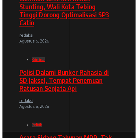
Stunting, Wali Kota Tebing
Tinggi Dorong Optimalisasi SP3
Catin
redaksi
Agustus 6, 2026
Kriminal
Polisi Dalami Bunker Rahasia di
SD Jaksel, Tempat Penemuan
Ratusan Senjata Api
redaksi
Agustus 6, 2026
Politik
Acara Sidang Tahunan MPR, Tak