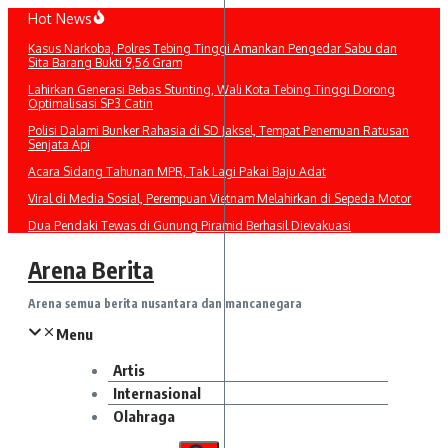
Lewati
Hot News
ke
Kasus Narkoba, Polres Tebing Tinggi Amankan Pengedar Sabu dan
konten
Sita Barang Bukti 9,56 Gram
Lahirkan Generasi Bebas Stunting, Wali Kota Tebing Tinggi Dorong
Optimalisasi SP3 Catin
Polisi Dalami Bunker Rahasia di SD Jaksel, Tempat Penemuan Ratusan
Senjata Api
Acara Sidang Tahunan MPR, Tak Lagi Pakai Baju Adat
Viral di Media Sosial, Perempuan Vietnam Melahirkan di Sepeda Motor
Dua Pendaki Tewas di Gunung Piramid Berhasil Dievakuasi
Arena Berita
Arena semua berita nusantara dan mancanegara
Menu
Artis
Internasional
Olahraga