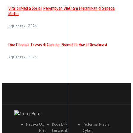
Viral di Media Sosial, Perempuan Vietnam Melahirkan di Sepeda
Motor
Agustus 6, 2026
Dua Pendaki Tewas di Gunung Piramid Berhasil Dievakuasi
Agustus 6, 2026
Redaksi
UU
Kode Etik
Pedoman Media
Pers
Jurnalistik
Cyber