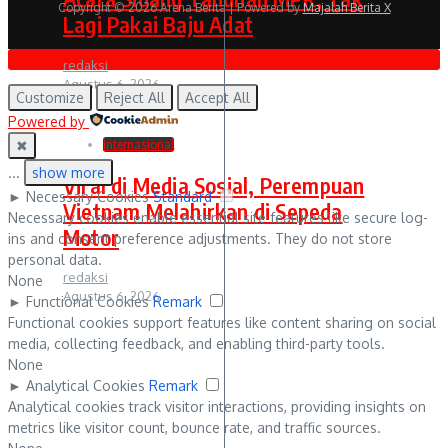
Copyright © 2026 Arena Berita | Powered by
Majalah Berita X
Lagi Pakai Baju Adat
redaksi
Agustus 6, 2026
Customize
Reject All
Accept All
Powered by
✖
Internasional
...
show more
Viral di Media Sosial, Perempuan
►
Necessary Cookies
Standard
Vietnam Melahirkan di Sepeda
Necessary cookies enable essential site features like secure log-
Motor
ins and consent preference adjustments. They do not store
personal data.
redaksi
None
Agustus 6, 2026
►
Functional Cookies
Remark
Functional cookies support features like content sharing on social
media, collecting feedback, and enabling third-party tools.
None
►
Analytical Cookies
Remark
Analytical cookies track visitor interactions, providing insights on
metrics like visitor count, bounce rate, and traffic sources.