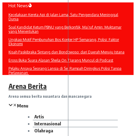
Lewati
Hot News
ke
Kecelakaan Kereta Api di Jalan Lama, Satu Pengendara Meninggal
konten
Dunia
Soal Kandidat Ketum PBNU yang Berkonflik, Ma’ruf Amin: Muktamar
yang Menentukan
Ungkap Motif Pembunuhan Bos Konter HP Semarang, Polisi: Faktor
Ekonomi
Kisah Paskibraka Sintang dan Bondowoso: dari Daerah Menuju Istana
Eross Buka Suara Alasan Sheila On 7 Jarang Muncul di Podcast
Pelaku Aniaya Seorang Lansia di Sei Rampah Diringkus Polisi Tanpa
Perlawanan
Arena Berita
Arena semua berita nusantara dan mancanegara
Menu
Artis
Internasional
Olahraga