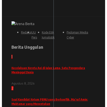
Redaksi
UU
Kode Etik
Pedoman Media
Pers
Jurnalistik
Cyber
Berita Unggulan
1
Kecelakaan Kereta Api di Jalan Lama, Satu Pengendara
Meninggal Dunia
Agustus 8, 2026
2
Soal Kandidat Ketum PBNU yang Berkonflik, Ma’ruf Amin:
Muktamar yang Menentukan