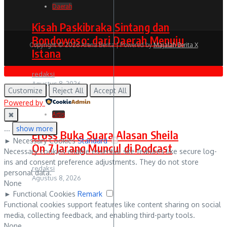
Daerah
Kisah Paskibraka Sintang dan
Bondowoso: dari Daerah Menuju
Copyright © 2026 Arena Berita | Powered by
Majalah Berita X
Istana
redaksi
Agustus 8, 2026
Customize
Reject All
Accept All
Powered by
✖
Artis
...
show more
Eross Buka Suara Alasan Sheila
►
Necessary Cookies
Standard
On 7 Jarang Muncul di Podcast
Necessary cookies enable essential site features like secure log-
ins and consent preference adjustments. They do not store
redaksi
personal data.
Agustus 8, 2026
None
►
Functional Cookies
Remark
Functional cookies support features like content sharing on social
media, collecting feedback, and enabling third-party tools.
None