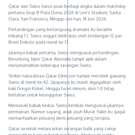
Qatar dan Swiss harus puas berbagi angka dalam matchday
pertama Grup B Piala Dunia 2026 di Levi’s Stadium, Santa
Clara, San Francisco, Minggu dini hari, 14 Juni 2026.
Pertandingan yang berlangsung dramatis itu berakhir
imbang 1-1. Swiss unggul lebih dulu oleh tendangan 12 pas
Breel Embolo pada menit ke-17.
Jalannya babak pertama, Swiss menguasai pertandingan.
Beruntung, kiper Qatar Abunada tampil apik dalam
menyelamatkan beberapa serangan Swiss.
Striker naturalisasi Qatar Edmilson hampir merobek gawang
Swiss di menit ke-42. Upayanya itu masih digagalkan oleh
kaki Gregor Kobel. Hingga turun minum, skor 1-0 tetap
bertahan untuk keunggulan Swiss.
Memasuki babak kedua, Swiss kembali menguasai jalannya
permainan. Namun sayang, anak asuh Murat Yakin itu gagal
memanfaatkan peluang demi peluang yang tercipta.
Qatar sesekali melancarkan serangan balik yang cukup
merepotkan barisan belakang Swiss. Memasuki waktu