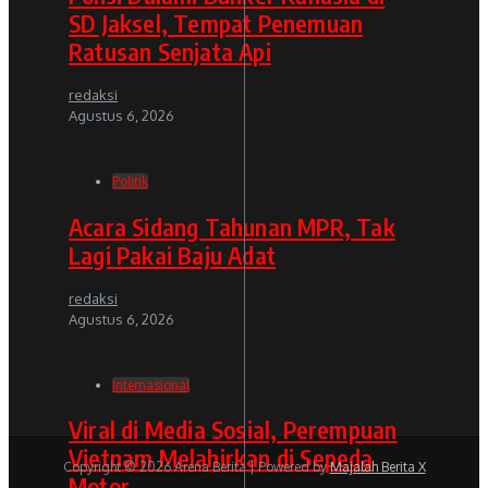
SD Jaksel, Tempat Penemuan
Ratusan Senjata Api
redaksi
Agustus 6, 2026
Politik
Acara Sidang Tahunan MPR, Tak
Lagi Pakai Baju Adat
redaksi
Agustus 6, 2026
Internasional
Viral di Media Sosial, Perempuan
Vietnam Melahirkan di Sepeda
Copyright © 2026 Arena Berita | Powered by
Majalah Berita X
Motor