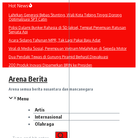
Lewati
Hot News
ke
Lahirkan Generasi Bebas Stunting, Wali Kota Tebing Tinggi Dorong
konten
Optimalisasi SP3 Catin
Polisi Dalami Bunker Rahasia di SD Jaksel, Tempat Penemuan Ratusan
Senjata Api
Acara Sidang Tahunan MPR, Tak Lagi Pakai Baju Adat
Viral di Media Sosial, Perempuan Vietnam Melahirkan di Sepeda Motor
Dua Pendaki Tewas di Gunung Piramid Berhasil Dievakuasi
200 Produk Inovasi Dipamerkan BRIN ke Presiden
Arena Berita
Arena semua berita nusantara dan mancanegara
Menu
Artis
Internasional
Olahraga
Pencarian