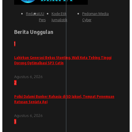
Redaksi
UU
Kode Etik
Pedoman Media
Pers
Jurnalistik
Cyber
Berita Unggulan
1
Lahirkan Generasi Bebas Stunting, Wali Kota Tebing Tinggi
Dorong Optimalisasi SP3 Catin
Agustus 6, 2026
2
Polisi Dalami Bunker Rahasia di SD Jaksel, Tempat Penemuan
Ratusan Senjata Api
Agustus 6, 2026
3