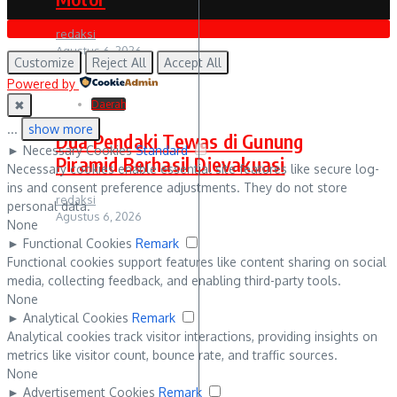
redaksi
Agustus 6, 2026
Customize
Reject All
Accept All
Powered by
✖
Daerah
...
show more
Dua Pendaki Tewas di Gunung
►
Necessary Cookies
Standard
Piramid Berhasil Dievakuasi
Necessary cookies enable essential site features like secure log-
ins and consent preference adjustments. They do not store
redaksi
personal data.
Agustus 6, 2026
None
►
Functional Cookies
Remark
Functional cookies support features like content sharing on social
media, collecting feedback, and enabling third-party tools.
None
►
Analytical Cookies
Remark
Analytical cookies track visitor interactions, providing insights on
metrics like visitor count, bounce rate, and traffic sources.
None
►
Advertisement Cookies
Remark