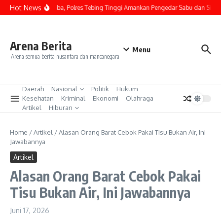
Lewati ke konten
Hot News
Kasus Narkoba, Polres Tebing Tinggi Amankan Pengedar Sabu dan Sita Bar
Arena Berita
Menu
Arena semua berita nusantara dan mancanegara
Daerah
Nasional
Politik
Hukum
Kesehatan
Kriminal
Ekonomi
Olahraga
Artikel
Hiburan
Home
/
Artikel
/
Alasan Orang Barat Cebok Pakai Tisu Bukan Air, Ini
Jawabannya
Artikel
Alasan Orang Barat Cebok Pakai
Tisu Bukan Air, Ini Jawabannya
Juni 17, 2026