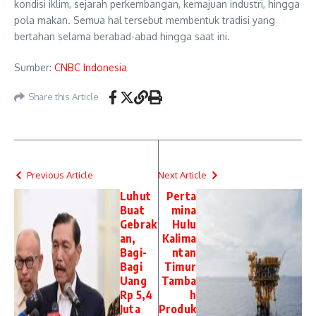
kondisi iklim, sejarah perkembangan, kemajuan industri, hingga
pola makan. Semua hal tersebut membentuk tradisi yang
bertahan selama berabad-abad hingga saat ini.
Sumber:
CNBC Indonesia
Share this Article
Previous Article
Next Article
Luhut
Perta
Buat
mina
Gebrak
Hulu
an,
Kalima
Bagi-
ntan
Bagi
Timur
Uang
Tamba
Rp 5,4
h
Juta
Produk