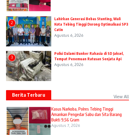
Lahirkan Generasi Bebas Stunting, Wali
2
Kota Tebing Tinggi Dorong Optimalisasi SP3
Catin
Agustus 6, 2026
Polisi Dalami Bunker Rahasia di SD Jaksel,
3
Tempat Penemuan Ratusan Senjata Api
Agustus 6, 2026
Berita Terbaru
View All
Kasus Narkoba, Polres Tebing Tinggi
Amankan Pengedar Sabu dan Sita Barang
Bukti 9,56 Gram
Agustus 7, 2026