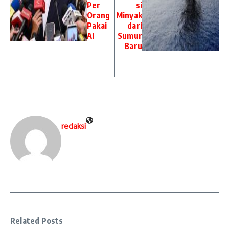
Per
si
Orang
Minyak
Pakai
dari
AI
Sumur
Baru
redaksi
Related Posts