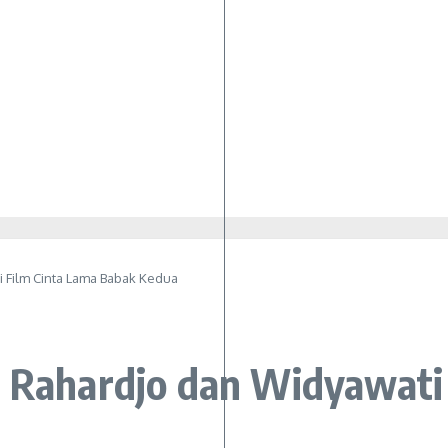
i Film Cinta Lama Babak Kedua
t Rahardjo dan Widyawati 