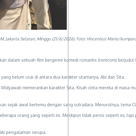
M, Jakarta Selatan, Minggu (21/6/2026). Foto: Vincentius Mario/kumpar
kan dalam sebuah film bergenre komedi romantis (romcom) berjudul 
yang belum usai di antara dua karakter utamanya, Abi dan Sita.
a Widyawati memerankan karakter Sita. Kisah cinta mereka di masa m
kan sejak awal bertemu dengan sang sutradara. Menurutnya, tema CL
beberapa orang yang seperti ini. Meskipun tidak persis seperti ini, ta
liki pengalaman serupa.