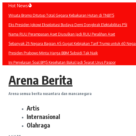
Lewati
Hot News
ke
Wisata Bromo Ditutup Total Gegara Kebakaran Hutan di TNBTS
konten
Eks Presiden Jokowi Eksploitasi Budaya Demi Dongkrak Elektabilitas PSI
Nama RUU Perampasan Aset Diusulkan Jadi RUU Peralihan Aset
Sebanyak 25 Negara Bagian AS Gugat Kebijakan Tarif Trump untuk 60 Nega
Presiden Prabowo Minta Harga BBM Subsidi Tak Naik
Ini Penjelasan Soal BPJS Kesehatan Bakal Jadi Syarat Urus Paspor
Arena Berita
Arena semua berita nusantara dan mancanegara
Artis
Internasional
Olahraga