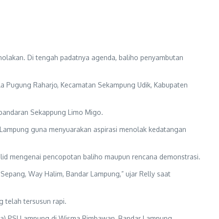
penolakan. Di tengah padatnya agenda, baliho penyambutan
ala Pugung Raharjo, Kecamatan Sekampung Udik, Kabupaten
Kebandaran Sekappung Limo Migo.
dar Lampung guna menyuarakan aspirasi menolak kedatangan
alid mengenai pencopotan baliho maupun rencana demonstrasi.
 Sepang, Way Halim, Bandar Lampung,” ujar Relly saat
 telah tersusun rapi.
rda) PSI Lampung di Wisma Rimbawan, Bandar Lampung.