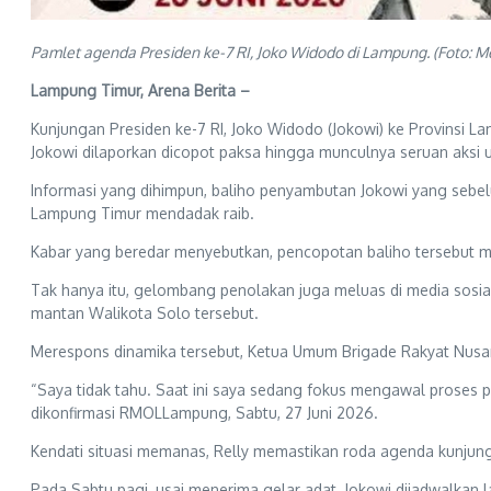
Pamlet agenda Presiden ke-7 RI, Joko Widodo di Lampung. (Foto: Me
Lampung Timur, Arena Berita –
Kunjungan Presiden ke-7 RI, Joko Widodo (Jokowi) ke Provinsi 
Jokowi dilaporkan dicopot paksa hingga munculnya seruan aksi u
Informasi yang dihimpun, baliho penyambutan Jokowi yang seb
Lampung Timur mendadak raib.
Kabar yang beredar menyebutkan, pencopotan baliho tersebut m
Tak hanya itu, gelombang penolakan juga meluas di media sosi
mantan Walikota Solo tersebut.
Merespons dinamika tersebut, Ketua Umum Brigade Rakyat Nusa
“Saya tidak tahu. Saat ini saya sedang fokus mengawal proses p
dikonfirmasi RMOLLampung, Sabtu, 27 Juni 2026.
Kendati situasi memanas, Relly memastikan roda agenda kunjunga
Pada Sabtu pagi, usai menerima gelar adat, Jokowi dijadwalka