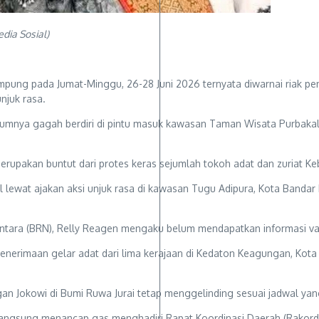
dia Sosial)
Lampung pada Jumat-Minggu, 26-28 Juni 2026 ternyata diwarnai riak 
njuk rasa.
elumnya gagah berdiri di pintu masuk kawasan Taman Wisata Purbak
erupakan buntut dari protes keras sejumlah tokoh adat dan zuriat 
al lewat ajakan aksi unjuk rasa di kawasan Tugu Adipura, Kota Ban
ntara (BRN), Relly Reagen mengaku belum mendapatkan informasi v
enerimaan gelar adat dari lima kerajaan di Kedaton Keagungan, Kota
n Jokowi di Bumi Ruwa Jurai tetap menggelinding sesuai jadwal yang
n langsung menancap gas menghadiri Rapat Koordinasi Daerah (Rako