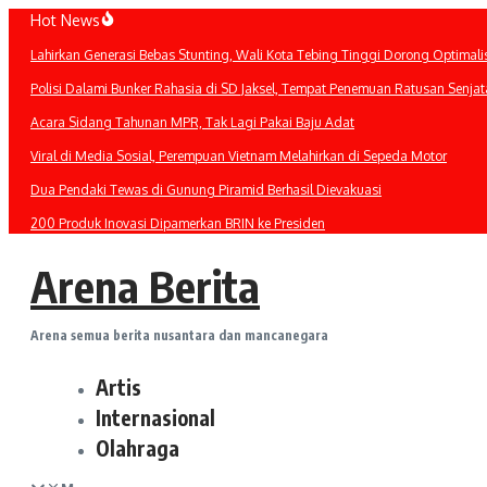
Lewati
Hot News
ke
Lahirkan Generasi Bebas Stunting, Wali Kota Tebing Tinggi Dorong Optimali
konten
Polisi Dalami Bunker Rahasia di SD Jaksel, Tempat Penemuan Ratusan Senjat
Acara Sidang Tahunan MPR, Tak Lagi Pakai Baju Adat
Viral di Media Sosial, Perempuan Vietnam Melahirkan di Sepeda Motor
Dua Pendaki Tewas di Gunung Piramid Berhasil Dievakuasi
200 Produk Inovasi Dipamerkan BRIN ke Presiden
Arena Berita
Arena semua berita nusantara dan mancanegara
Artis
Internasional
Olahraga