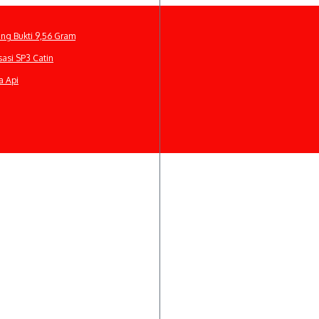
ng Bukti 9,56 Gram
sasi SP3 Catin
a Api