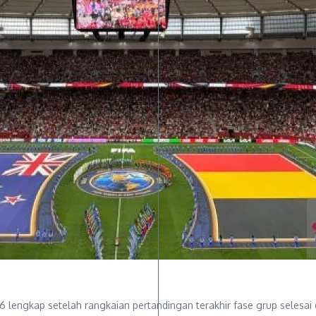
26 lengkap setelah rangkaian pertandingan terakhir fase grup selesa