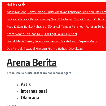
Lewati
Hot News
ke
Kasus Narkoba, Polres Tebing Tinggi Amankan Pengedar Sabu dan Sita Bara
konten
Lahirkan Generasi Bebas Stunting, Wali Kota Tebing Tinggi Dorong Optimali
Polisi Dalami Bunker Rahasia di SD Jaksel, Tempat Penemuan Ratusan Senjat
Acara Sidang Tahunan MPR, Tak Lagi Pakai Baju Adat
Viral di Media Sosial, Perempuan Vietnam Melahirkan di Sepeda Motor
Dua Pendaki Tewas di Gunung Piramid Berhasil Dievakuasi
Arena Berita
Arena semua berita nusantara dan mancanegara
Artis
Internasional
Olahraga